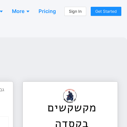
More
Pricing
Sign In
Get Started
גבע