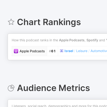
Chart Rankings
How this podcast ranks in the
Apple Podcasts
,
Spotify
and
Israel
/
Leisure
/
Automotiv
Apple Podcasts
#
61
Audience Metrics
Listeners, social reach, demographics and more for this podc