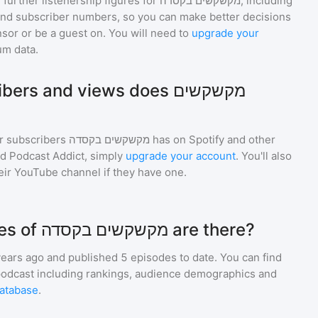
 further listenership figures for
מקשקשים בקסדה
, including
d subscriber numbers, so you can make better decisions
sor or be a guest on. You will need to
upgrade your
um data.
s and views does מקשקשים
r subscribers
מקשקשים בקסדה
has on Spotify and other
d Podcast Addict, simply
upgrade your account
. You'll also
heir YouTube channel if they have one.
How many episodes of מקשקשים בקסדה are there?
ears ago and
published
5
episodes to date. You can find
podcast including rankings, audience demographics and
atabase
.