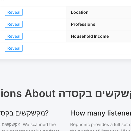
Reveal
Location
Reveal
Professions
Reveal
Household Income
Reveal
tions About
שקשים בקסדה
Where can I find podcast stats for מקשקשים בקסדה?
מקשקשים 
. We scanned the
Rephonic provides a full set 