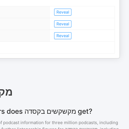
Reveal
Reveal
Reveal
מק
How many listeners does מקשקשים בקסדה get?
of podcast information for
three million
podcasts, including