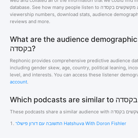
web and collated all of the information that we could find
database. See how many people listen to
מקשקשים בקסדה
viewership numbers, download stats, audience demographic
reviews and more.
What are the audience demographics for ם
בקסדה?
Rephonic provides comprehensive predictive audience dat
including gender skew, age, country, political leaning, inc
level, and interests. You can access these listener demogr
account
.
These podcasts share a similar audience with
קשים בקסדה
1
.
התשובה עם דורון פישלר Hatshuva With Doron Fishler