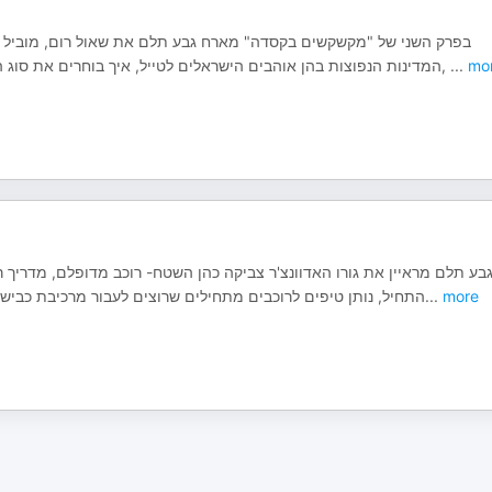
בפרק השני של "מקשקשים בקסדה" מארח גבע תלם את שאול רום, מוביל ותי,
המדינות הנפוצות בהן אוהבים הישראלים לטייל, איך בוחרים את סוג הטיול ואת החברה הנכונה לטיול, ביטוחים שחייבים לפני היציאה לדרך,
...
mo
בע תלם מראיין את גורו האדוונצ'ר צביקה כהן השטח- רוכב מדופלם, מדריך רכ
התחיל, נותן טיפים לרוכבים מתחילים שרוצים לעבור מרכיבת כביש 
...
more