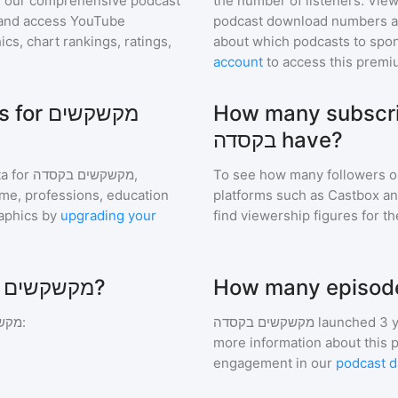
 in our comprehensive podcast
the number of listeners. View
and access YouTube
podcast download numbers an
s, chart rankings, ratings,
about which podcasts to spon
account
to access this premi
How many subscriber
מקשקשי
בקסדה have?
a for
מקשקשים בקסדה
,
To see how many followers o
ome, professions, education
platforms such as Castbox an
aphics by
upgrading your
find viewership figures for t
Which podcasts are similar to מקשקשים בקסדה?
מקש
:
מקשקשים בקסדה
launched 3 y
more information about this 
engagement in our
podcast d