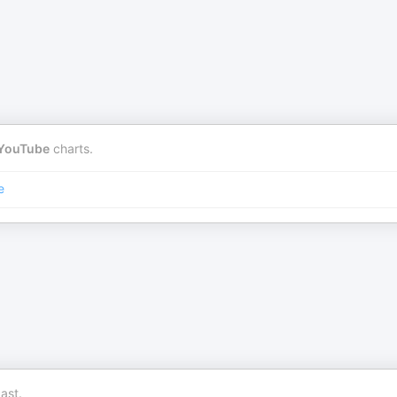
YouTube
charts.
e
ast.