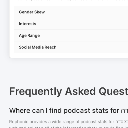
Gender Skew
Interests
Age Range
Social Media Reach
Frequently Asked Ques
Rephonic provides a wide range of podcast stats for
בקסדה