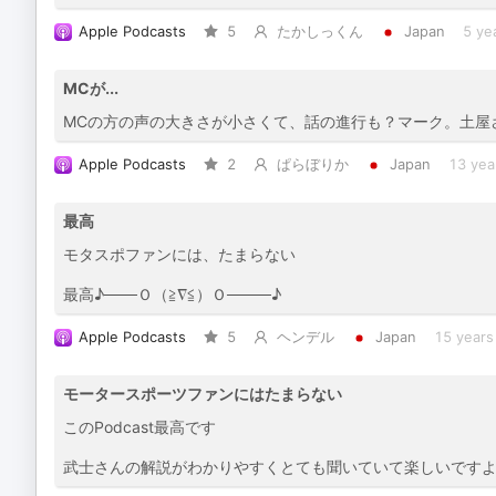
Apple Podcasts
5
たかしっくん
Japan
5 ye
MCが...
MCの方の声の大きさが小さくて、話の進行も？マーク。土屋
Apple Podcasts
2
ぱらぼりか
Japan
13 yea
最高
モタスポファンには、たまらない
最高♪───Ｏ（≧∇≦）Ｏ────♪
Apple Podcasts
5
ヘンデル
Japan
15 years
モータースポーツファンにはたまらない
このPodcast最高です
武士さんの解説がわかりやすくとても聞いていて楽しいですよ(^