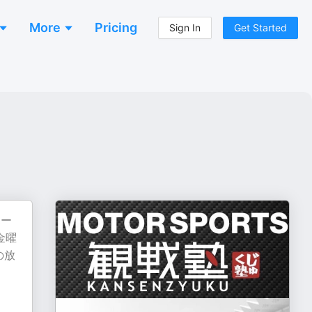
More
Pricing
Sign In
Get Started
ポー
金曜
の放