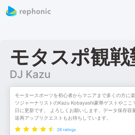
モタスポ観戦
DJ Kazu
モータースポーツを初心者からマニアまで多くの方に
ツジャーナリストのKazu Kobayashi豪華ゲス
日に更新です。 よろしくお願いします。データ保存容
送再アップリクエストもお待ちしています。
26
ratings