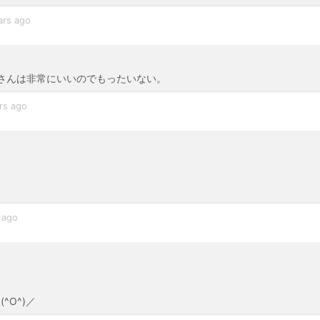
ars ago
さんは非常にいいのでもったいない。
rs ago
 ago
O^)／