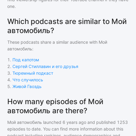
one.
Which podcasts are similar to Мой
автомобиль?
These podcasts share a similar audience with
Мой
автомобиль
:
1
.
Под капотом
2
.
Сергей Стиллавин и его друзья
3
.
Тюремный подкаст
4
.
Что случилось
5
.
Живой Гвоздь
How many episodes of Мой
автомобиль are there?
Мой автомобиль
launched 6 years ago and
published
1253
episodes to date. You can find more information about this
podcast including rankings, audience demographics and