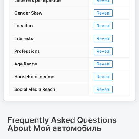
Listeners per Episode
Reveal
Gender Skew
Reveal
Location
Reveal
Interests
Reveal
Professions
Reveal
Age Range
Reveal
Household Income
Reveal
Social Media Reach
Reveal
Frequently Asked Questions
About
Мой автомобиль