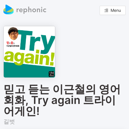
Menu
믿고 듣는 이근철의 영어
회화, Try again 트라이
어게인!
길벗