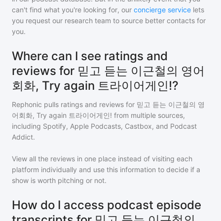
can't find what you're looking for, our
concierge service
lets
you request our research team to source better contacts for
you.
Where can I see ratings and
reviews for 믿고 듣는 이근철의 영어
회화, Try again 트라이어게인!?
Rephonic pulls ratings and reviews for
믿고 듣는 이근철의 영
어회화, Try again 트라이어게인!
from multiple sources,
including Spotify, Apple Podcasts, Castbox, and Podcast
Addict.
View all the reviews in one place instead of visiting each
platform individually and use this information to decide if a
show is worth pitching or not.
How do I access podcast episode
transcripts for 믿고 듣는 이근철의