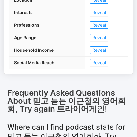
Interests
Reveal
Professions
Reveal
Age Range
Reveal
Household Income
Reveal
Social Media Reach
Reveal
Frequently Asked Questions
About
믿고 듣는 이근철의 영어회
화, Try again 트라이어게인!
Where can I find podcast stats for
믿고 듣는 이근철의 영어회화, Try