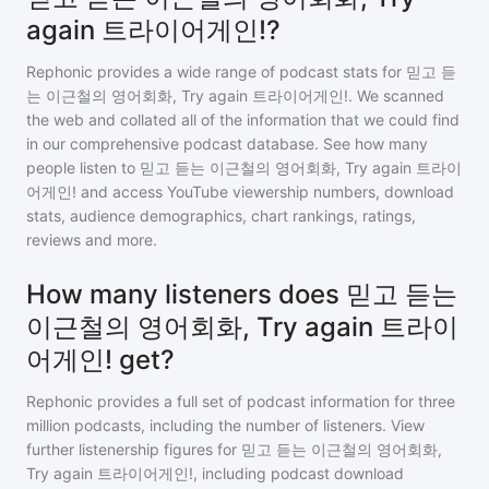
again 트라이어게인!?
Rephonic provides a wide range of podcast stats for
믿고 듣
는 이근철의 영어회화, Try again 트라이어게인!
. We scanned
the web and collated all of the information that we could find
in our comprehensive podcast database. See how many
people listen to
믿고 듣는 이근철의 영어회화, Try again 트라이
어게인!
and access YouTube viewership numbers, download
stats, audience demographics, chart rankings, ratings,
reviews and more.
How many listeners does 믿고 듣는
이근철의 영어회화, Try again 트라이
어게인! get?
Rephonic provides a full set of podcast information for
three
million
podcasts, including the number of listeners. View
further listenership figures for
믿고 듣는 이근철의 영어회화,
Try again 트라이어게인!
, including podcast download