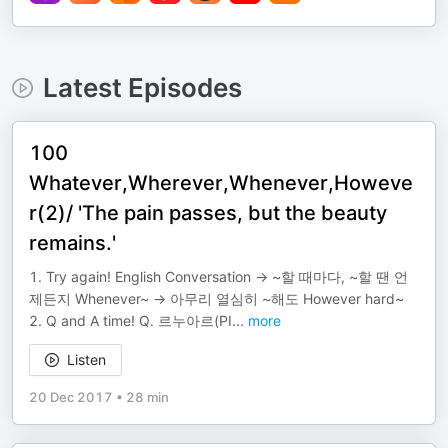
Latest Episodes
100
Whatever,Wherever,Whenever,Howeve
r(2)/ 'The pain passes, but the beauty
remains.'
1. Try again! English Conversation → ~할 때마다, ~할 땐 언
제든지 Whenever~ → 아무리 열심히 ~해도 However hard~
2. Q and A time! Q. 르누아르(PI
...
more
Listen
20 Dec 2017
•
28 min