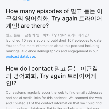
How many episodes of 믿고 듣는 이
근철의 영어회화, Try again 트라이어
게인! are there?
믿고 듣는 이근철의 영어회화, Try again 트라이어게인!
launched 10 years ago and
published
107
episodes to date.
You can find more information about this podcast including
rankings, audience demographics and engagement in our
podcast database
.
How do I contact 믿고 듣는 이근철
의 영어회화, Try again 트라이어게
인!?
Our systems regularly scour the web to find email addresses
and social media links for this podcast. We scanned the web
and collated all of the contact information that we could find
in our podcast database. But in the unlikely event that you