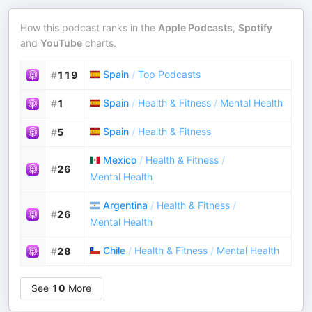
How this podcast ranks in the
Apple Podcasts
,
Spotify
and
YouTube
charts.
Spain
/
Top Podcasts
#
119
Spain
/
Health & Fitness
/
Mental Health
#
1
Spain
/
Health & Fitness
#
5
Mexico
/
Health & Fitness
/
#
26
Mental Health
Argentina
/
Health & Fitness
/
#
26
Mental Health
Chile
/
Health & Fitness
/
Mental Health
#
28
See
10
More