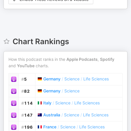
Chart Rankings
How this podcast ranks in the
Apple Podcasts
,
Spotify
and
YouTube
charts.
Germany
/
Science
/
Life Sciences
#
5
Germany
/
Science
#
82
Italy
/
Science
/
Life Sciences
#
114
Australia
/
Science
/
Life Sciences
#
147
France
/
Science
/
Life Sciences
#
196