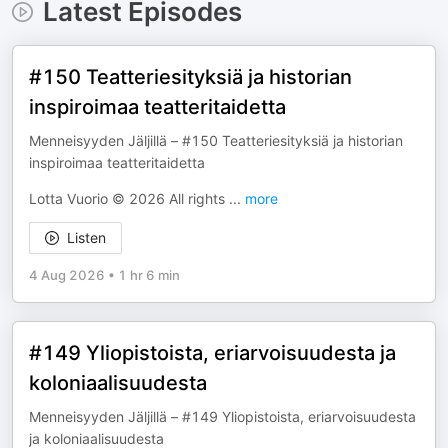
Latest Episodes
#150 Teatteriesityksiä ja historian
inspiroimaa teatteritaidetta
Menneisyyden Jäljillä – #150 Teatteriesityksiä ja historian
inspiroimaa teatteritaidetta
Lotta Vuorio © 2026 All rights
...
more
Listen
4 Aug 2026
•
1 hr 6 min
#149 Yliopistoista, eriarvoisuudesta ja
koloniaalisuudesta
Menneisyyden Jäljillä – #149 Yliopistoista, eriarvoisuudesta
ja koloniaalisuudesta