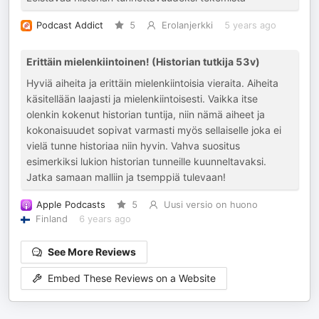
Podcast Addict
5
Erolanjerkki
5 years ago
Erittäin mielenkiintoinen! (Historian tutkija 53v)
Hyviä aiheita ja erittäin mielenkiintoisia vieraita. Aiheita
käsitellään laajasti ja mielenkiintoisesti. Vaikka itse
olenkin kokenut historian tuntija, niin nämä aiheet ja
kokonaisuudet sopivat varmasti myös sellaiselle joka ei
vielä tunne historiaa niin hyvin. Vahva suositus
esimerkiksi lukion historian tunneille kuunneltavaksi.
Jatka samaan malliin ja tsemppiä tulevaan!
Apple Podcasts
5
Uusi versio on huono
Finland
6 years ago
See More Reviews
Embed These Reviews on a Website