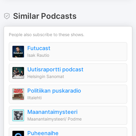
Similar Podcasts
People also subscribe to these shows.
Futucast
Isak Rautio
Uutisraportti podcast
Helsingin Sanomat
Politiikan puskaradio
Iltalehti
Maanantaimysteeri
Maanantaimysteeri/ Podme
Puheenaihe