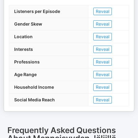
Listeners per Episode
Reveal
Gender Skew
Reveal
Location
Reveal
Interests
Reveal
Professions
Reveal
Age Range
Reveal
Household Income
Reveal
Social Media Reach
Reveal
Frequently Asked Questions