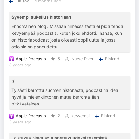
Finland
4 months ago
Syvempi sukellus historiaan
Erinomainen blogi. Missään nimessä tästä ei pidä tehdä
kevyempää podcastia, kuten joku ehdotti. Ihanaa, kun
on historiapodcast josta oikeasti oppii uutta ja jossa
asioihin on paneudettu.
Apple Podcasts
5
Nurse River
Finland
3 years ago
:/
Tylsästi kerrottu suomen historiasta, podcastina idea
hyvä ja mielenkiintonen mutta kerronta liian
pitkäveteinen..
Apple Podcasts
2
kevyempi
Finland
3 years ago
Loistavaa historian tunnettavuudeksi tekemistä