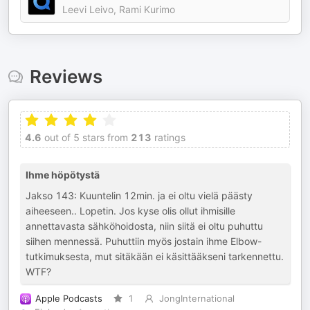
Leevi Leivo, Rami Kurimo
Reviews
4.6
out of 5 stars from
213
ratings
Ihme höpötystä
Jakso 143: Kuuntelin 12min. ja ei oltu vielä päästy
aiheeseen.. Lopetin. Jos kyse olis ollut ihmisille
annettavasta sähköhoidosta, niin siitä ei oltu puhuttu
siihen mennessä. Puhuttiin myös jostain ihme Elbow-
tutkimuksesta, mut sitäkään ei käsittääkseni tarkennettu.
WTF?
Apple Podcasts
1
JongInternational