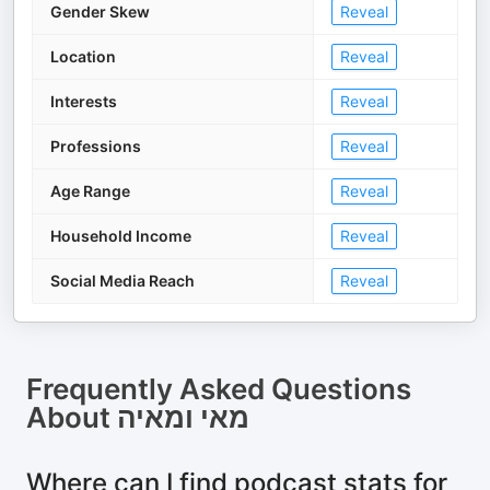
Gender Skew
Reveal
Location
Reveal
Interests
Reveal
Professions
Reveal
Age Range
Reveal
Household Income
Reveal
Social Media Reach
Reveal
Frequently Asked Questions
About
מאי ומאיה
Where can I find podcast stats for