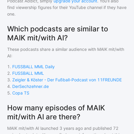
Podcast Addict, simply
upgrade your account
. You'll also
find viewership figures for their YouTube channel if they have
one.
Which podcasts are similar to
MAIK mit/with AI?
These podcasts share a similar audience with
MAIK mit/with
AI
:
1
.
FUSSBALL MML Daily
2
.
FUSSBALL MML
3
.
Zeigler & Köster - Der Fußball-Podcast von 11FREUNDE
4
.
DerSechzehner.de
5
.
Copa TS
How many episodes of MAIK
mit/with AI are there?
MAIK mit/with AI
launched 3 years ago and
published
72