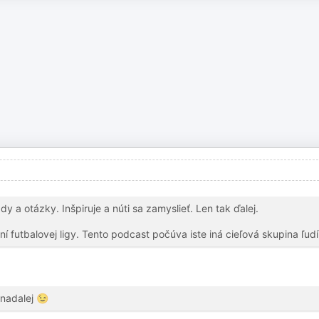
y a otázky. Inšpiruje a núti sa zamyslieť. Len tak ďalej.
í futbalovej ligy. Tento podcast počúva iste iná cieľová skupina ľudí
 nadalej 😉