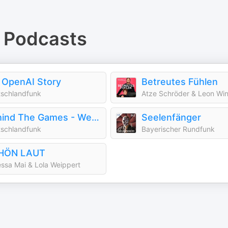
Podcasts
 OpenAI Story
Betreutes Fühlen
schlandfunk
Atze Schröder & Leon Wi
Behind The Games - Wer den Sport kontrolliert
Seelenfänger
schlandfunk
Bayerischer Rundfunk
HÖN LAUT
ssa Mai & Lola Weippert