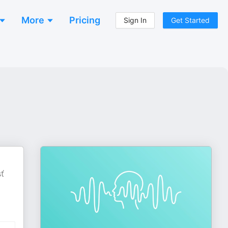
More
Pricing
Sign In
Get Started
sť