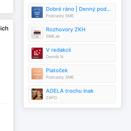
Dobré ráno | Denný podcast denníka SME
Podcasty SME
ich
Rozhovory ZKH
SME.sk
V redakcii
Denník N
Piatoček
Podcasty SME
ADELA trochu inak
ZAPO