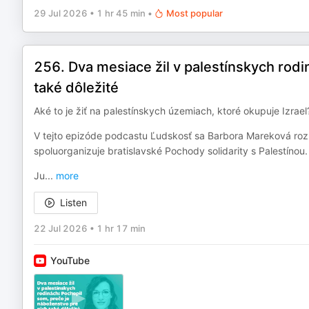
29 Jul 2026
•
1 hr 45 min
•
Most popular
256. Dva mesiace žil v palestínskych rod
také dôležité
Aké to je žiť na palestínskych územiach, ktoré okupuje Izrael
V tejto epizóde podcastu Ľudskosť sa Barbora Mareková roz
spoluorganizuje bratislavské Pochody solidarity s Palestínou.
Ju
...
more
Listen
22 Jul 2026
•
1 hr 17 min
YouTube