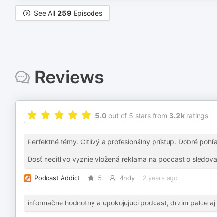
See All
259
Episodes
Reviews
5.0
out of 5 stars from
3.2k
ratings
Perfektné témy. Citlivý a profesionálny prístup. Dobré pohľad
Dosť necitlivo vyznie vložená reklama na podcast o sledovan
Podcast Addict
5
4ndy
2 years ago
informačne hodnotny a upokojujuci podcast, drzim palce aj