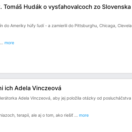
ov. Tomáš Hudák o vysťahovalcoch zo Slovenska
 do Ameriky húfy ľudí - a zamierili do Pittsburghu, Chicaga, Clevel
...
more
i ich Adela Vinczeová
derátorka Adela Vinczeová, aby jej položila otázky od poslucháčstva
azoch, terapii, ale aj o tom, ako riešiť
...
more