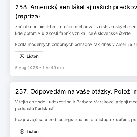
258. Americký sen lákal aj našich predk
(repríza)
Začiatkom minulého storočia odchádzali zo slovenských dedín
kde potom v blízkosti fabrík vznikali celé slovenské štvrte.
Podľa moderných odborných odhadov tak dnes v Amerike ži
Listen
5 Aug 2026
•
1 hr 49 min
257. Odpovedám na vaše otázky. Položí m
V tejto epizóde Ľudskosti sa k Barbore Marekovej pripojí mo
podcastu Ľudskosť.
Rozprávajú sa o podcastingu, rodine, o prístupe k deťom, peni
Listen