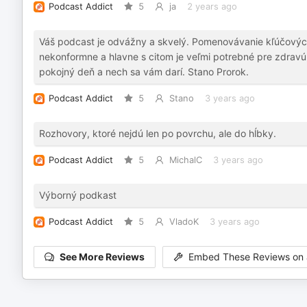
Podcast Addict
5
ja
2 years ago
Váš podcast je odvážny a skvelý. Pomenovávanie kľúčových
nekonformne a hlavne s citom je veľmi potrebné pre zdravú
pokojný deň a nech sa vám darí. Stano Prorok.
Podcast Addict
5
Stano
3 years ago
Rozhovory, ktoré nejdú len po povrchu, ale do hĺbky.
Podcast Addict
5
MichalC
3 years ago
Výborný podkast
Podcast Addict
5
VladoK
3 years ago
See More Reviews
Embed These Reviews on 