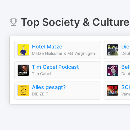
Top
Society & Culture
Hotel Matze
Die
Matze Hielscher & Mit Vergnügen
Deut
Tim Gabel Podcast
Tim Gabel
Deut
Alles gesagt?
SC
DIE ZEIT
Vane