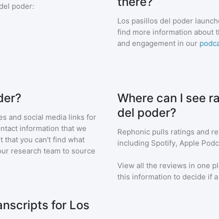
there?
 del poder
:
Los pasillos del poder
launch
find more information about 
and engagement in our
podca
der?
Where can I see ra
del poder?
s and social media links for
ontact information that we
Rephonic pulls ratings and r
t that you can't find what
including Spotify, Apple Podc
our research team to source
View all the reviews in one pl
this information to decide if 
nscripts for Los