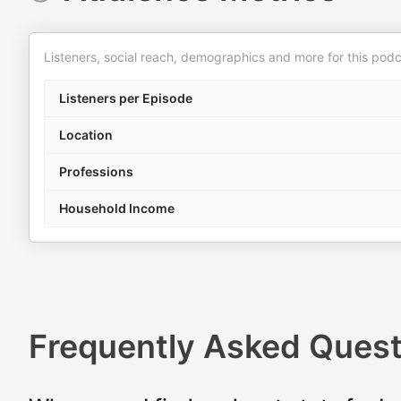
Listeners, social reach, demographics and more for this podc
Listeners per Episode
Location
Professions
Household Income
Frequently Asked Ques