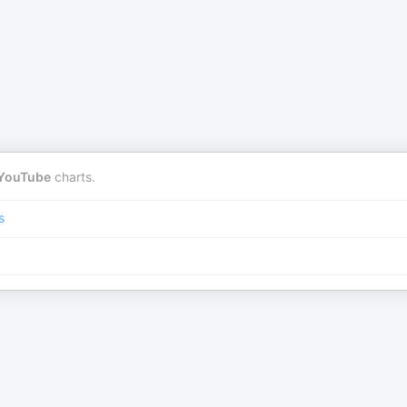
YouTube
charts.
s