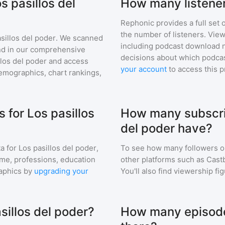
s pasillos del
How many listener
Rephonic provides a full set 
the number of listeners. View
sillos del poder
. We scanned
including podcast download 
find in our comprehensive
decisions about which podcas
llos del poder
and access
your account
to access this 
mographics, chart rankings,
for Los pasillos
How many subscrib
del poder have?
a for
Los pasillos del poder
,
To see how many followers o
ome, professions, education
other platforms such as Cast
aphics by
upgrading your
You'll also find viewership fi
sillos del poder?
How many episodes