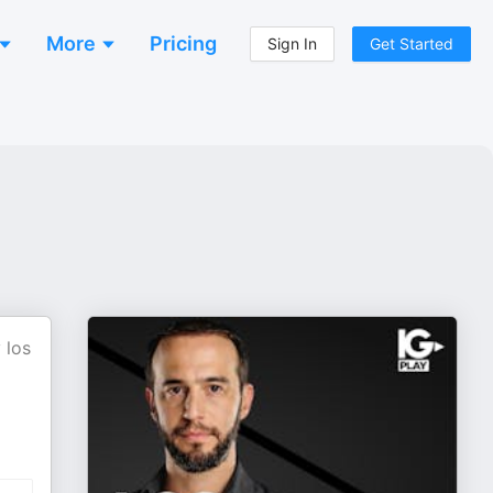
More
Pricing
Sign In
Get Started
 los