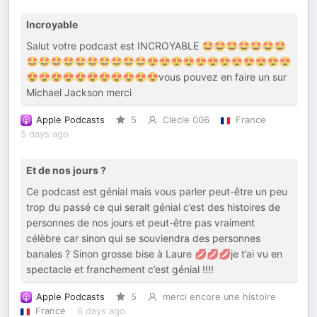
Incroyable
Salut votre podcast est INCROYABLE 🤩🤩🤩🤩🤩🤩🤩
🤩🤩🤩🤩🤩🤩🤩🤩🤩🤩😍😍😍😍😍😍😍😍😍😍😍😍
😍😍😍😍😍😍😍😍😍😍😍vous pouvez en faire un sur
Michael Jackson merci
Apple Podcasts
5
Clecle 006
France
5 days ago
Et de nos jours ?
Ce podcast est génial mais vous parler peut-être un peu
trop du passé ce qui serait génial c’est des histoires de
personnes de nos jours et peut-être pas vraiment
célèbre car sinon qui se souviendra des personnes
banales ? Sinon grosse bise à Laure 💋💋💋je t’ai vu en
spectacle et franchement c’est génial !!!!
Apple Podcasts
5
merci encore une histoire
France
6 days ago