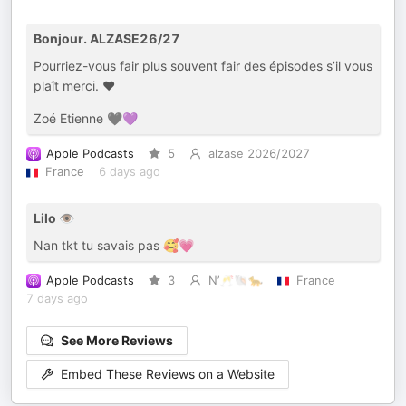
Bonjour. ALZASE26/27
Pourriez-vous fair plus souvent fair des épisodes s’il vous
plaît merci. ❤️
Zoé Etienne 🖤💜
Apple Podcasts
5
alzase 2026/2027
France
6 days ago
Lilo 👁️
Nan tkt tu savais pas 🥰💗
Apple Podcasts
3
N’🥂🐚🐆
France
7 days ago
See More Reviews
Embed These Reviews on a Website