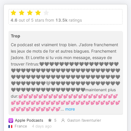
4.6
out of 5 stars from
13.5k
ratings
Trop
Ce podcast est vraiment trop bien. J’adore franchement
les jeux de mots de l’or et autres blagues. Franchement
j’adore. Et Lorette si tu vois mon message, essaye de
trouver l’intrus:🖤🖤🖤🖤🖤🖤🖤🖤🖤🖤🖤🖤🖤🖤🖤🖤
🖤🖤🖤🖤🖤🖤🖤🖤🖤🖤🖤🖤🖤🖤🖤🖤🖤🖤🖤🖤🖤🖤
🖤🖤🖤🖤🖤🖤🖤🖤🖤🖤🖤🖤🖤🖤🖤🖤🖤🖤🖤🖤🖤🖤
🖤🖤🖤🖤🖤🖤🖤🩶🖤🖤🖤🖤🖤🖤🖤🖤🖤🖤🖤🖤🖤🖤
🖤🖤🖤🖤🖤🖤🖤🖤🖤🖤🖤🖤🖤🖤🖤maintenant plus
dur:💕💕💕💕💕💕💕💕💕💕💕💕💕💕💕💕💕💕💕💕
💕💕💕💕💕💕💕💕💕💕💕💕💕💕💕💕💕💕💕💕💕💕
💕💕💕💕💕💕💕💕💞💕
...
more
Apple Podcasts
5
Gaston l’aventurier
France
4 days ago