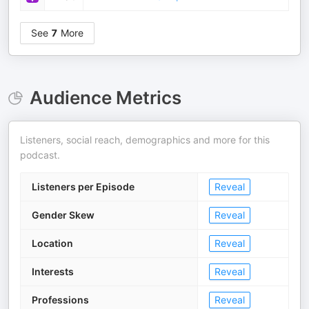
See
7
More
Audience Metrics
Listeners, social reach, demographics and more for this
podcast.
Listeners per Episode
Reveal
Gender Skew
Reveal
Location
Reveal
Interests
Reveal
Professions
Reveal