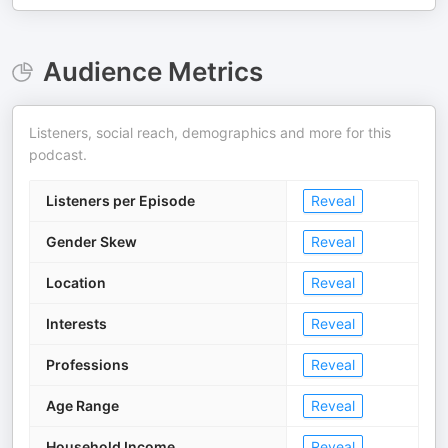
Audience Metrics
Listeners, social reach, demographics and more for this
podcast.
Listeners per Episode
Reveal
Gender Skew
Reveal
Location
Reveal
Interests
Reveal
Professions
Reveal
Age Range
Reveal
Household Income
Reveal