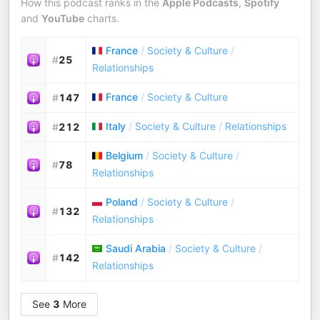
How this podcast ranks in the
Apple Podcasts
,
Spotify
and
YouTube
charts.
France
/
Society & Culture
/
#
25
Relationships
France
/
Society & Culture
#
147
Italy
/
Society & Culture
/
Relationships
#
212
Belgium
/
Society & Culture
/
#
78
Relationships
Poland
/
Society & Culture
/
#
132
Relationships
Saudi Arabia
/
Society & Culture
/
#
142
Relationships
See
3
More