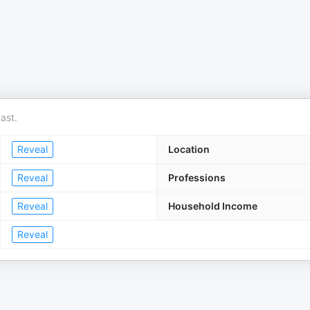
ast.
Reveal
Location
Reveal
Professions
Reveal
Household Income
Reveal