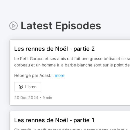
Latest Episodes
Les rennes de Noël - partie 2
Le Petit Garçon et ses amis ont fait une grosse bêtise et se 
corbeau et un homme à la barbe blanche sont sur le point de 
Hébergé par Acast
...
more
Listen
20 Dec 2024
•
9 min
Les rennes de Noël - partie 1
Ce matin, le petit garcon découvre un renne dans son jardin. D