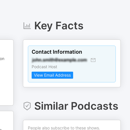
Key Facts
Contact Information
son
Podcast Host
View Email Address
Similar Podcasts
People also subscribe to these shows.
a