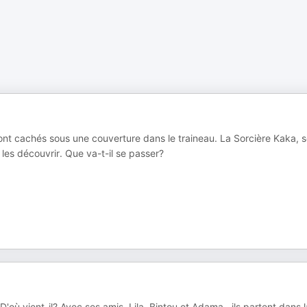
sont cachés sous une couverture dans le traineau. La Sorcière Kaka, 
les découvrir. Que va-t-il se passer?
'où vient-il? Avec ses amis, Lila, Bintou et Adama , ils partent dans l