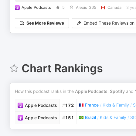
Apple Podcasts
5
Alexis_365
Canada
3 ye
See More Reviews
Embed These Reviews on 
Chart Rankings
How this podcast ranks in the
Apple Podcasts
,
Spotify
and
France
/
Kids & Family
/
S
Apple Podcasts
#
172
Brazil
/
Kids & Family
/
Sto
Apple Podcasts
#
151