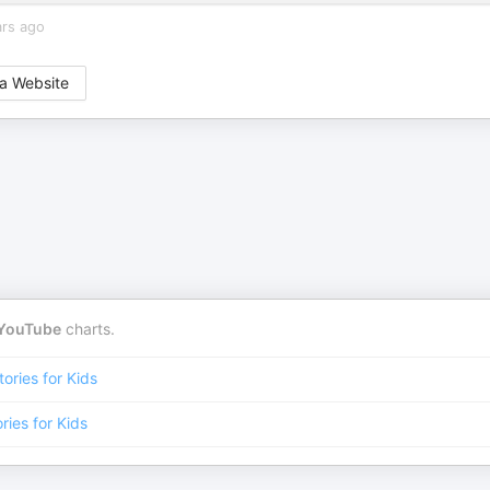
ars ago
a Website
YouTube
charts.
tories for Kids
ries for Kids