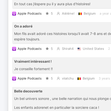
En tout cas j’éspere pu il y aura plus d’histoires!
Apple Podcasts
5
Aièléne!
Belgium
a year 
On a adoré
Mon fils avait adoré ces histoires lorsqu’il avait 7-8 ans 
espère toujours.
Apple Podcasts
5
Shirah4
United States
2
Vraiment intéressant !
Je conseille fortement !!
Apple Podcasts
5
viiatchu
Belgium
3 years
Belle decouverte
Un bel univers sonore , une belle narration qui nous plonge da
Les enfants adorenet en particulier la sorciere caca !