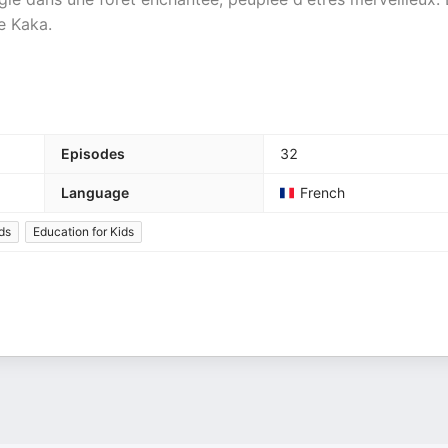
e Kaka.
Episodes
32
Language
French
ids
Education for Kids