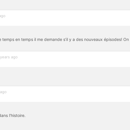
ago
et de temps en temps il me demande s’il y a des nouveaux épisodes! On
 years ago
 ago
ns l'histoire.