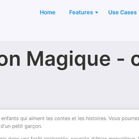
Home
Features
Use Cases
çon Magique - 
nfants qui aiment les contes et les histoires. Vous pourre
d'un petit garçon.
fugie dans une forêt enchantée, peuplée d'êtres merveilleux.