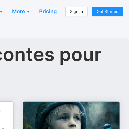
More
Pricing
Sign In
Get Started
contes pour
z
 La