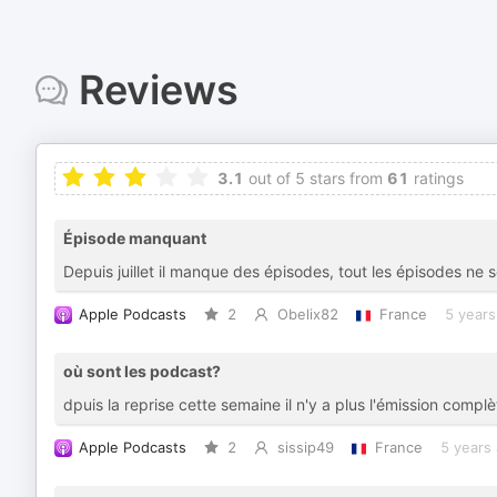
Reviews
3.1
out of 5 stars from
61
ratings
Épisode manquant
Depuis juillet il manque des épisodes, tout les épisodes ne 
Apple Podcasts
2
Obelix82
France
5 years
où sont les podcast?
dpuis la reprise cette semaine il n'y a plus l'émission compl
Apple Podcasts
2
sissip49
France
5 years