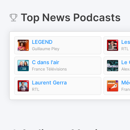
Top
News
Podcasts
LEGEND
Les
Guillaume Pley
RTL
C dans l'air
Le 
France Télévisions
Alex
Laurent Gerra
RTL
Fran