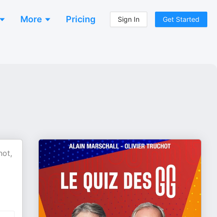
More
Pricing
Sign In
Get Started
hot,