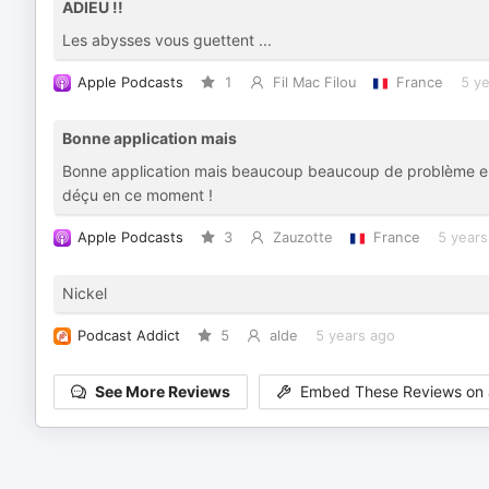
ADIEU !!
Les abysses vous guettent ...
Apple Podcasts
1
Fil Mac Filou
France
5 y
Bonne application mais
Bonne application mais beaucoup beaucoup de problème en 
déçu en ce moment !
Apple Podcasts
3
Zauzotte
France
5 years
Nickel
Podcast Addict
5
alde
5 years ago
See More Reviews
Embed These Reviews on 