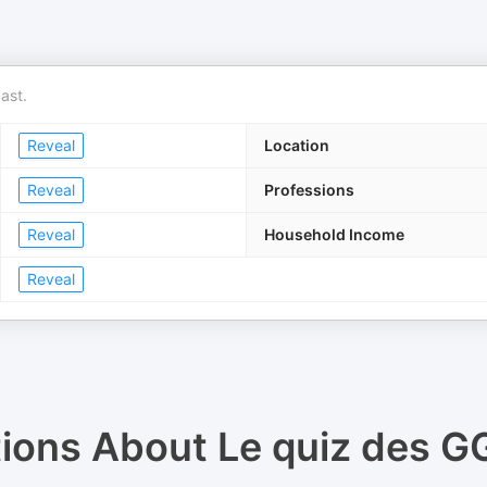
ast.
Reveal
Location
Reveal
Professions
Reveal
Household Income
Reveal
tions About
Le quiz des G