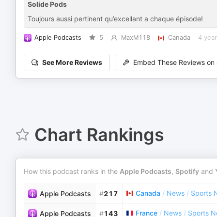
Solide Pods
Toujours aussi pertinent qu’excellant a chaque épisode!
Apple Podcasts
5
MaxM118
Canada
4 yea
See More Reviews
Embed These Reviews on 
Chart Rankings
How this podcast ranks in the
Apple Podcasts
,
Spotify
and
Canada
/
News
/
Sports 
Apple Podcasts
#
217
France
/
News
/
Sports 
Apple Podcasts
#
143