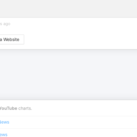
rs ago
a Website
YouTube
charts.
News
News