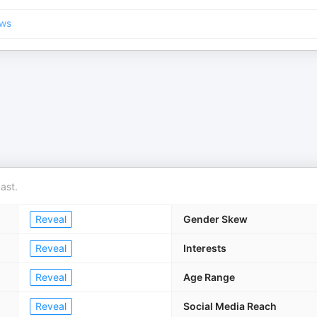
ews
ast.
Reveal
Gender Skew
Reveal
Interests
Reveal
Age Range
Reveal
Social Media Reach