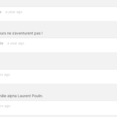
a
a year ago
urs ne s’aventurent pas !
da
a year ago
rs ago
âle alpha Laurent Poulin.
rs ago