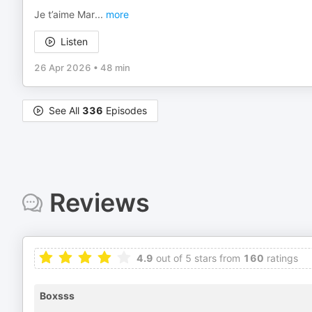
Je t’aime Mar
...
more
Listen
26 Apr 2026
•
48 min
See All
336
Episodes
Reviews
4.9
out of 5 stars from
160
ratings
Boxsss