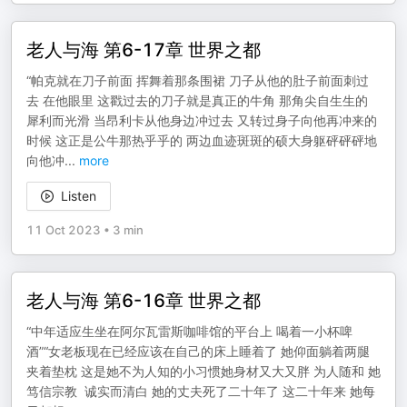
老人与海 第6-17章 世界之都
“帕克就在刀子前面 挥舞着那条围裙 刀子从他的肚子前面刺过
去 在他眼里 这戳过去的刀子就是真正的牛角 那角尖自生生的
犀利而光滑 当昂利卡从他身边冲过去 又转过身子向他再冲来的
时候 这正是公牛那热乎乎的 两边血迹斑斑的硕大身躯砰砰砰地
向他冲
...
more
Listen
11 Oct 2023
•
3 min
老人与海 第6-16章 世界之都
“中年适应生坐在阿尔瓦雷斯咖啡馆的平台上 喝着一小杯啤
酒”“女老板现在已经应该在自己的床上睡着了 她仰面躺着两腿
夹着垫枕 这是她不为人知的小习惯她身材又大又胖 为人随和 她
笃信宗教 诚实而清白 她的丈夫死了二十年了 这二十年来 她每