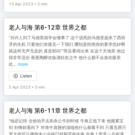
15 Apr 2023
•
2 min
老人与海 第6-12章 世界之都
“兴许人到了马德里就学会懂事了 这个该死的马德里扼杀了西班
牙的生机 只要他们肯接见一下我们 哪怕是拒绝你的要求也好啊
就这样无声无息的 真是郁闷”“而且看得出来 在这个天地里 他过
得非常适合 夜夜陶醉在纵酒狂欢之中 他什么都不会放在眼里
此
...
more
Listen
5 Apr 2023
•
3 min
老人与海 第6-11章 世界之都
“他还记得 当他动手去刺杀公牛的时候 牛角正低下来 他握紧宝
剑 剑锋斜着向下 对准牛肩膀的顶端他什么都看不到 只看见两只
宽大的可以撞倒木山尖端已经裂开的牛角 牛角上面是一片布满