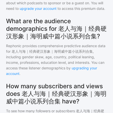
about which podcasts to sponsor or be a guest on. You will
need to
upgrade your account
to access this premium data.
What are the audience
demographics for 老人与海｜经典硬
汉形象｜海明威中篇小说系列合集?
Rephonic provides comprehensive predictive audience data
for
老人与海｜经典硬汉形象｜海明威中篇小说系列合集
,
including gender skew, age, country, political leaning,
income, professions, education level, and interests. You can
access these listener demographics by
upgrading your
account
.
How many subscribers and views
does 老人与海｜经典硬汉形象｜海明
威中篇小说系列合集 have?
To see how many followers or subscribers
老人与海｜经典硬