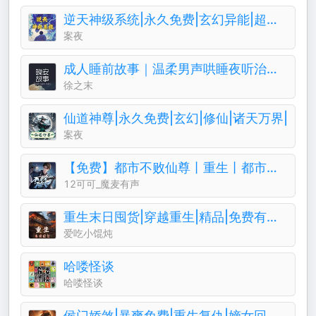
逆天神级系统|永久免费|玄幻异能|超级仙侠
案夜
成人睡前故事｜温柔男声哄睡夜听治愈助眠晚安电台
徐之末
仙道神尊|永久免费|玄幻|修仙|诸天万界|
案夜
【免费】都市不败仙尊丨重生丨都市修仙丨热血爽文丨玄幻丨爆更丨AI多播
12可可_魔麦有声
重生末日囤货|穿越重生|精品|免费有声小说|爽文
爱吃小馄炖
哈喽怪谈
哈喽怪谈
侯门娇煞|暴爽免费|重生复仇|嫡女回归||权谋暧昧