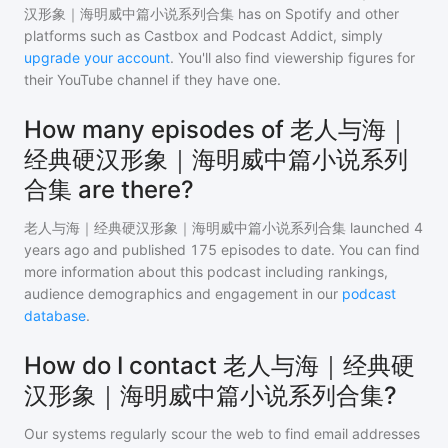
汉形象｜海明威中篇小说系列合集
has on Spotify and other
platforms such as Castbox and Podcast Addict, simply
upgrade your account
. You'll also find viewership figures for
their YouTube channel if they have one.
How many episodes of 老人与海｜
经典硬汉形象｜海明威中篇小说系列
合集 are there?
老人与海｜经典硬汉形象｜海明威中篇小说系列合集
launched 4
years ago and
published
175
episodes to date. You can find
more information about this podcast including rankings,
audience demographics and engagement in our
podcast
database
.
How do I contact 老人与海｜经典硬
汉形象｜海明威中篇小说系列合集?
Our systems regularly scour the web to find email addresses