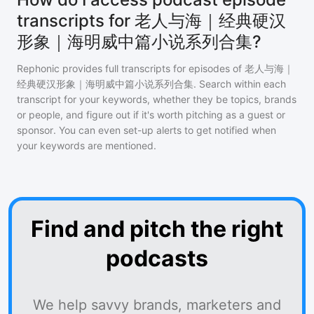
transcripts for 老人与海｜经典硬汉
形象｜海明威中篇小说系列合集?
Rephonic provides full transcripts for episodes of
老人与海｜
经典硬汉形象｜海明威中篇小说系列合集
. Search within each
transcript for your keywords, whether they be topics, brands
or people, and figure out if it's worth pitching as a guest or
sponsor. You can even set-up alerts to get notified when
your keywords are mentioned.
Find and pitch the right
podcasts
We help savvy brands, marketers and