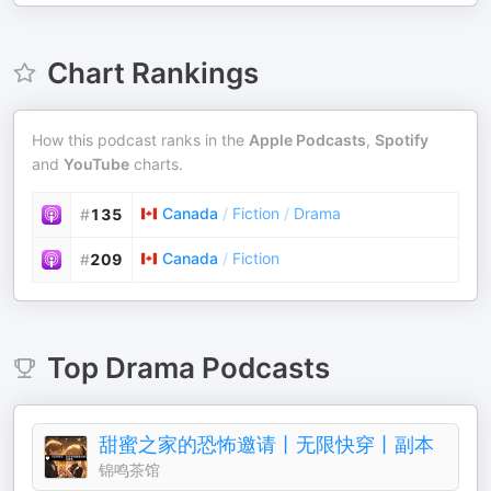
Chart Rankings
How this podcast ranks in the
Apple Podcasts
,
Spotify
and
YouTube
charts.
Canada
/
Fiction
/
Drama
#
135
Canada
/
Fiction
#
209
Top
Drama
Podcasts
甜蜜之家的恐怖邀请丨无限快穿丨副本
锦鸣茶馆