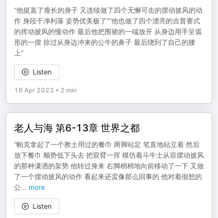
“他挺直了瘦长的身子 又连续做了四个无懈可击的摆动披风的动
作 身段干净利落 姿势优美极了”“他也做了四个漂亮的吉普赛式
的挥动披风的慢动作 最后他把围裙的一端放开 从身边用手呈弧
形的一摆 掠过从身边冲来的公牛的鼻子 最后绕到了自己的腰
上”
Listen
16 Apr 2023
•
2 min
老人与海 第6-13章 世界之都
“帕克拿起了一个教士用过的餐巾 两脚站定 笔直地站立着 然后
放下餐巾 顺势低下头去 把双臂一挥 模仿着斗牛士从容摆动披风
的那种潇洒的架势 他转过身来 右脚稍稍地向前移动了一下 又做
了一个摆动披风的动作 看起来还蛮像那么回事的 他对着假想的
公
...
more
Listen