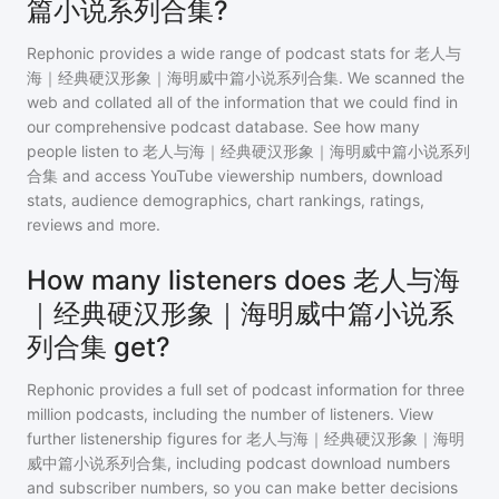
篇小说系列合集?
Rephonic provides a wide range of podcast stats for
老人与
海｜经典硬汉形象｜海明威中篇小说系列合集
. We scanned the
web and collated all of the information that we could find in
our comprehensive podcast database. See how many
people listen to
老人与海｜经典硬汉形象｜海明威中篇小说系列
合集
and access YouTube viewership numbers, download
stats, audience demographics, chart rankings, ratings,
reviews and more.
How many listeners does 老人与海
｜经典硬汉形象｜海明威中篇小说系
列合集 get?
Rephonic provides a full set of podcast information for
three
million
podcasts, including the number of listeners. View
further listenership figures for
老人与海｜经典硬汉形象｜海明
威中篇小说系列合集
, including podcast download numbers
and subscriber numbers, so you can make better decisions