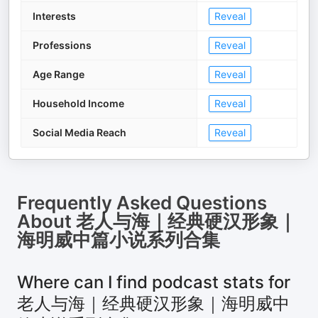
Interests
Reveal
Professions
Reveal
Age Range
Reveal
Household Income
Reveal
Social Media Reach
Reveal
Frequently Asked Questions
About
老人与海｜经典硬汉形象｜
海明威中篇小说系列合集
Where can I find podcast stats for
老人与海｜经典硬汉形象｜海明威中