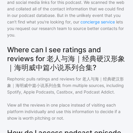
and social media links for this podcast. We scanned the web
and collated all of the contact information that we could find
in our podcast database. But in the unlikely event that you
can't find what you're looking for, our
concierge service
lets
you request our research team to source better contacts for
you.
Where can I see ratings and
reviews for 老人与海｜经典硬汉形象
｜海明威中篇小说系列合集?
Rephonic pulls ratings and reviews for
老人与海｜经典硬汉形
象｜海明威中篇小说系列合集
from multiple sources, including
Spotify, Apple Podcasts, Castbox, and Podcast Addict.
View all the reviews in one place instead of visiting each
platform individually and use this information to decide if a
show is worth pitching or not.
How do I access podcast episode