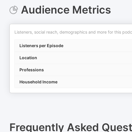
Audience Metrics
Listeners, social reach, demographics and more for this podc
Listeners per Episode
Location
Professions
Household Income
Frequently Asked Ques