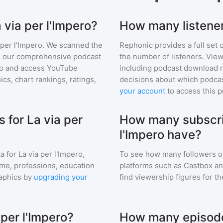
 via per l'Impero?
How many listener
 per l'Impero
. We scanned the
Rephonic provides a full set 
 in our comprehensive podcast
the number of listeners. View
ro
and access YouTube
including podcast download 
s, chart rankings, ratings,
decisions about which podcas
your account
to access this 
for La via per
How many subscri
l'Impero have?
a for
La via per l'Impero
,
To see how many followers o
ome, professions, education
platforms such as Castbox an
aphics by
upgrading your
find viewership figures for t
 per l'Impero?
How many episodes