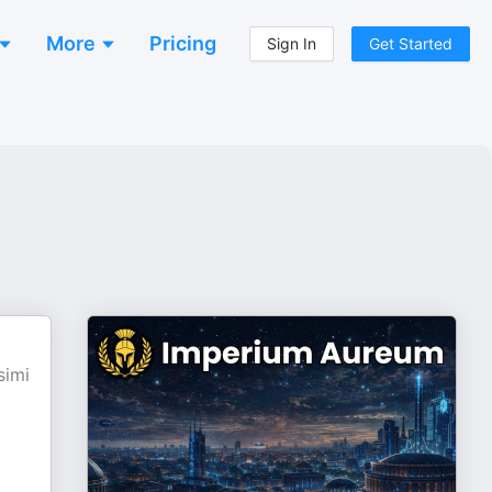
More
Pricing
Sign In
Get Started
simi