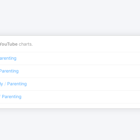
YouTube
charts.
arenting
Parenting
ly
/
Parenting
/
Parenting