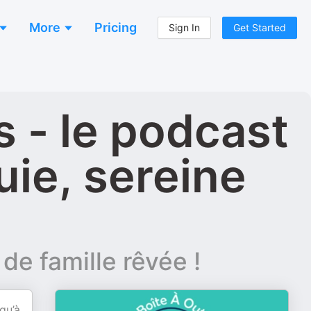
More
Pricing
Sign In
Get Started
s - le podcast
uie, sereine
de famille rêvée !
qu’à