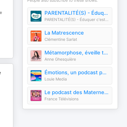
People also subscribe to these shows.
le
PARENTALITÉ(S) - Éduquer c'est comprendre.
PARENTALITÉ(S) - Éduquer c'est comprendre.
La Matrescence
Clémentine Sarlat
Métamorphose, éveille ta conscience !
Anne Ghesquière
é
Émotions, un podcast pour mettre des mots sur vos émotions, présenté par Marie Misset
Louie Media
Le podcast des Maternelles
France Télévisions