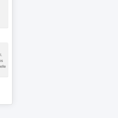
l.
os
elle