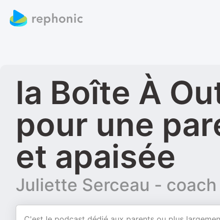
la Boîte À Ou
pour une par
et apaisée
Juliette Serceau - coach 
C'est le podcast dédié aux parents ou plus largemen