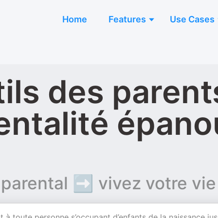
Home
Features
Use Cases
tils des parent
entalité épano
parental ➡️ vivez votre vie 
t à toute personne s’occupant d’enfants de la naissance jus