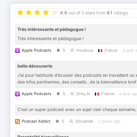
4.9
out of 5 stars from
81
ratings
Très intéressante et pédagogue !
Très intéressante et pédagogue !
Apple Podcasts
5
Houitous
France
a year 
belle découverte
J’ai pour habitude d’écouter des podcasts en travaillant ou
des infos pertinentes, des conseils , de la bienveillance bref
Apple Podcasts
5
Drey_N
France
a year a
C'est un super podcast avec un sujet clair chaque semaine, d
Podcast Addict
5
Sincamile
2 years ago
Parentalité bienveillance