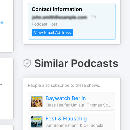
Contact Information
re
Podcast Host
View Email Address
Similar Podcasts
..
People also subscribe to these shows.
Baywatch Berlin
Klaas Heufer-Umlauf, Thomas Schmitt, Jakob Lundt & Studio Bummens
Fest & Flauschig
Jan Böhmermann & Olli Schulz