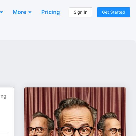
More
Pricing
Sign In
Get Started
ung