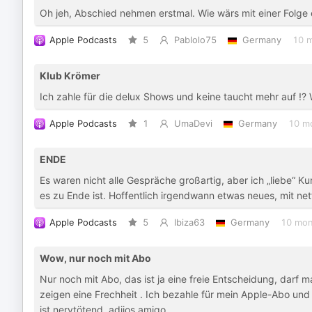
Oh jeh, Abschied nehmen erstmal. Wie wärs mit einer Folg
Apple Podcasts
5
Pablolo75
Germany
10 
Klub Krömer
Ich zahle für die delux Shows und keine taucht mehr auf !
Apple Podcasts
1
UmaDevi
Germany
10 m
ENDE
Es waren nicht alle Gespräche großartig, aber ich „liebe“ K
es zu Ende ist. Hoffentlich irgendwann etwas neues, mit n
Apple Podcasts
5
Ibiza63
Germany
10 mon
Wow, nur noch mit Abo
Nur noch mit Abo, das ist ja eine freie Entscheidung, darf
zeigen eine Frechheit . Ich bezahle für mein Apple-Abo und i
ist nervtötend .adiios amigo