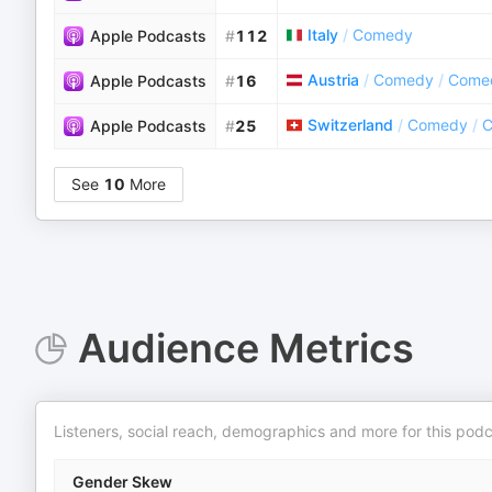
Italy
/
Comedy
Apple Podcasts
#
112
Austria
/
Comedy
/
Comed
Apple Podcasts
#
16
Switzerland
/
Comedy
/
C
Apple Podcasts
#
25
See
10
More
Audience Metrics
Listeners, social reach, demographics and more for this podc
Gender Skew