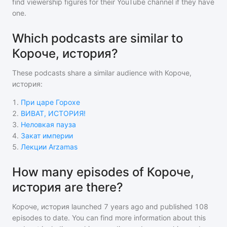
find viewership figures for their YouTube channel if they have
one.
Which podcasts are similar to
Короче, история?
These podcasts share a similar audience with
Короче,
история
:
1
.
При царе Горохе
2
.
ВИВАТ, ИСТОРИЯ!
3
.
‎Неловкая пауза
4
.
Закат империи
5
.
Лекции Arzamas
How many episodes of Короче,
история are there?
Короче, история
launched 7 years ago and
published
108
episodes to date. You can find more information about this