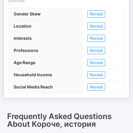
podcast.
Gender Skew
Reveal
Location
Reveal
Interests
Reveal
Professions
Reveal
Age Range
Reveal
Household Income
Reveal
Social Media Reach
Reveal
Frequently Asked Questions
About
Короче, история