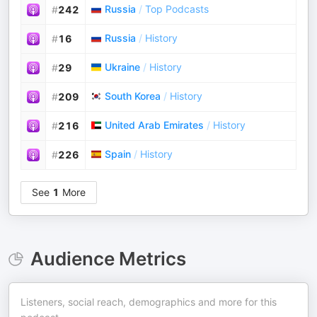
Russia
/
Top Podcasts
#
242
Russia
/
History
#
16
Ukraine
/
History
#
29
South Korea
/
History
#
209
United Arab Emirates
/
History
#
216
Spain
/
History
#
226
See
1
More
Audience Metrics
Listeners, social reach, demographics and more for this