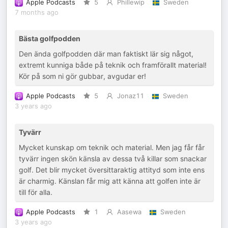
Apple Podcasts
5
Phillewip
Sweden
7 months ago
Bästa golfpodden
Den ända golfpodden där man faktiskt lär sig något,
extremt kunniga både på teknik och framförallt material!
Kör på som ni gör gubbar, avgudar er!
Apple Podcasts
5
Jonaz11
Sweden
3 years ago
Tyvärr
Mycket kunskap om teknik och material. Men jag får får
tyvärr ingen skön känsla av dessa två killar som snackar
golf. Det blir mycket översittaraktig attityd som inte ens
är charmig. Känslan får mig att känna att golfen inte är
till för alla.
Apple Podcasts
1
Aasewa
Sweden
3 years ago