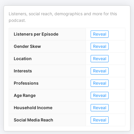
Listeners, social reach, demographics and more for this
podcast.
Listeners per Episode
Reveal
Gender Skew
Reveal
Location
Reveal
Interests
Reveal
Professions
Reveal
Age Range
Reveal
Household Income
Reveal
Social Media Reach
Reveal