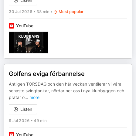
Listen
30 Jul 2026
•
38 min
•
Most popular
YouTube
Golfens eviga förbannelse
Äntligen TORSDAG och den här veckan ventilerar vi våra
senaste svingtankar, nördar ner oss i nya klubbyggen och
pratar o
...
more
Listen
9 Jul 2026
•
49 min
YouTube