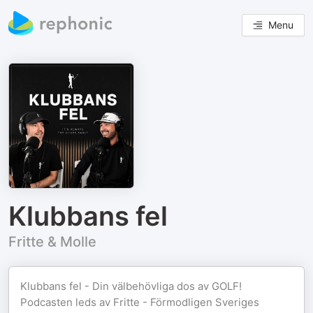
Menu
Klubbans fel
Fritte & Molle
Klubbans fel - Din välbehövliga dos av GOLF!
Podcasten leds av Fritte - Förmodligen Sveriges