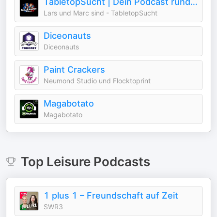
TabletopSucht | Dein Podcast rund um Miniaturen und Hobby!
Lars und Marc sind - TabletopSucht
Diceonauts
Diceonauts
Paint Crackers
Neumond Studio und Flocktoprint
Magabotato
Magabotato
Top
Leisure
Podcasts
1 plus 1 – Freundschaft auf Zeit
SWR3