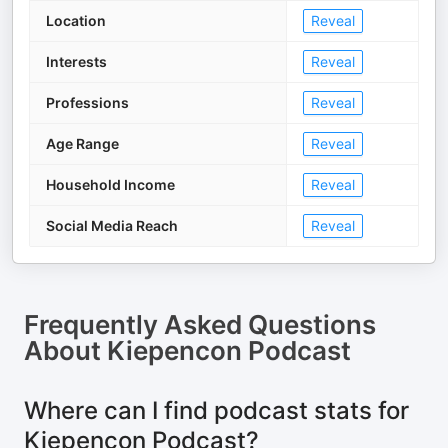
Location
Reveal
Interests
Reveal
Professions
Reveal
Age Range
Reveal
Household Income
Reveal
Social Media Reach
Reveal
Frequently Asked Questions
About
Kiepencon Podcast
Where can I find podcast stats for
Kiepencon Podcast?