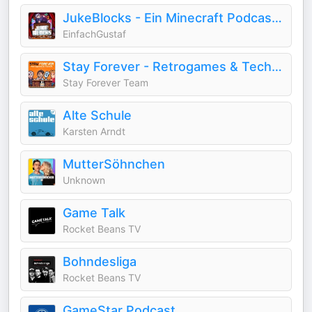
JukeBlocks - Ein Minecraft Podcast mit EinfachGustaf
EinfachGustaf
Stay Forever - Retrogames & Technik
Stay Forever Team
Alte Schule
Karsten Arndt
MutterSöhnchen
Unknown
Game Talk
Rocket Beans TV
Bohndesliga
Rocket Beans TV
GameStar Podcast