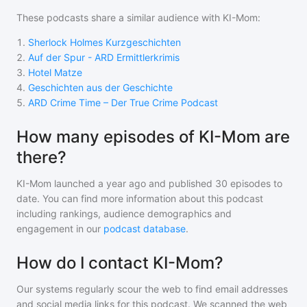
These podcasts share a similar audience with
KI-Mom
:
1
.
Sherlock Holmes Kurzgeschichten
2
.
Auf der Spur - ARD Ermittlerkrimis
3
.
Hotel Matze
4
.
Geschichten aus der Geschichte
5
.
ARD Crime Time – Der True Crime Podcast
How many episodes of KI-Mom are
there?
KI-Mom
launched a year ago and
published
30
episodes to
date. You can find more information about this podcast
including rankings, audience demographics and
engagement in our
podcast database
.
How do I contact KI-Mom?
Our systems regularly scour the web to find email addresses
and social media links for this podcast. We scanned the web