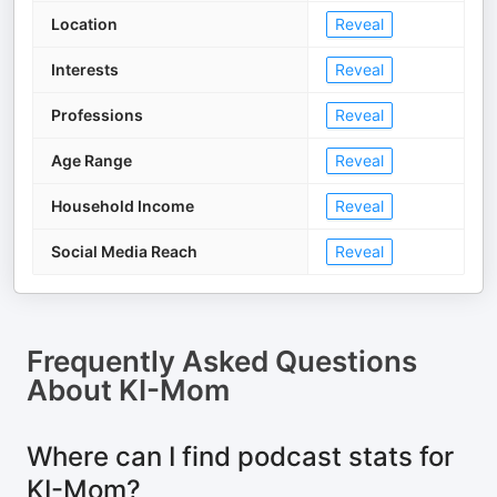
Location
Reveal
Interests
Reveal
Professions
Reveal
Age Range
Reveal
Household Income
Reveal
Social Media Reach
Reveal
Frequently Asked Questions
About
KI-Mom
Where can I find podcast stats for
KI-Mom?