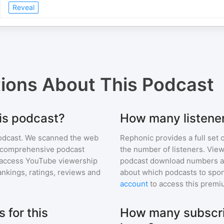
Reveal
tions About
This Podcast
his podcast?
How many listener
odcast
. We scanned the web
Rephonic provides a full set 
ur comprehensive podcast
the number of listeners. View
access YouTube viewership
podcast download numbers an
nkings, ratings, reviews and
about which podcasts to spon
account
to access this premi
 for this
How many subscri