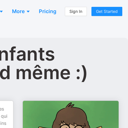
More
Pricing
Sign In
Get Started
enfants
nd même :)
es
 qui
ins