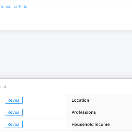
tories for Kids
ast.
Reveal
Location
Reveal
Professions
Reveal
Household Income