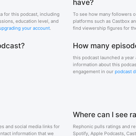
have?
a for
this podcast
, including
To see how many followers o
ssions, education level, and
platforms such as Castbox an
upgrading your account
.
find viewership figures for t
podcast?
How many episodes
:
this podcast
launched a year
information about this podca
engagement in our
podcast d
Where can I see ra
s and social media links for
Rephonic pulls ratings and r
ontact information that we
Spotify, Apple Podcasts, Cas