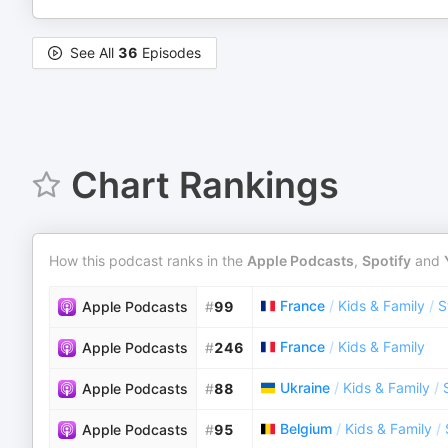
See All
36
Episodes
Chart Rankings
How this podcast ranks in the
Apple Podcasts
,
Spotify
and
France
/
Kids & Family
/
S
Apple Podcasts
#
99
France
/
Kids & Family
Apple Podcasts
#
246
Ukraine
/
Kids & Family
/
Apple Podcasts
#
88
Belgium
/
Kids & Family
/
Apple Podcasts
#
95