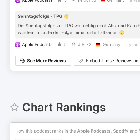
Apple Podcasts
5
kelgofiuu
Germany
a yea
Sonntagsfolge - TPG 👏
Die Sonntagsfolge zur TPG war richtig cool. Alex und Kar
wurden im Laufe der Folge immer unterhaltsamer 🙂
Apple Podcasts
5
J_B_72
Germany
2 years
See More Reviews
Embed These Reviews on 
Chart Rankings
How this podcast ranks in the
Apple Podcasts
,
Spotify
and