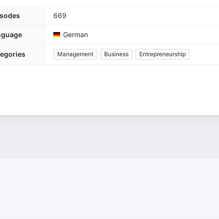
isodes
669
nguage
German
egories
Management
Business
Entrepreneurship