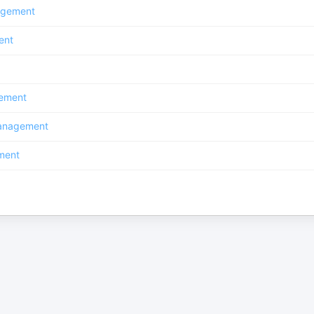
gement
ent
ement
anagement
ment