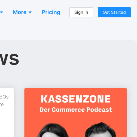
More
Pricing
Sign In
Get Started
ws
CEOs
te