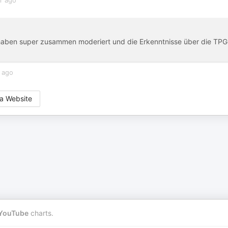
r ago
o haben super zusammen moderiert und die Erkenntnisse über die TPG
 ago
a Website
YouTube
charts.