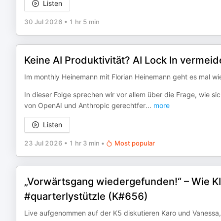
Listen
30 Jul 2026
•
1 hr 5 min
Keine AI Produktivität? AI Lock In verme
Im monthly Heinemann mit Florian Heinemann geht es mal wi
In dieser Folge sprechen wir vor allem über die Frage, wie s
von OpenAI und Anthropic gerechtfer
...
more
Listen
23 Jul 2026
•
1 hr 3 min
•
Most popular
„Vorwärtsgang wiedergefunden!“ – Wie K
#quarterlystützle (K#656)
Live aufgenommen auf der K5 diskutieren Karo und Vanessa,