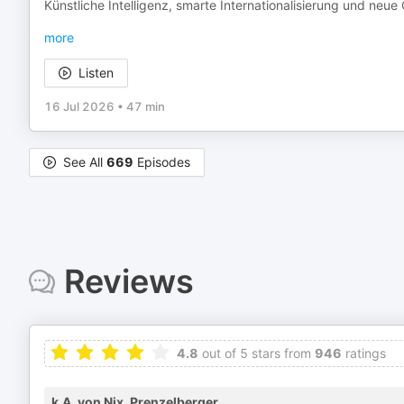
Künstliche Intelligenz, smarte Internationalisierung und ne
more
Listen
16 Jul 2026
•
47 min
See All
669
Episodes
Reviews
4.8
out of 5 stars from
946
ratings
k.A. von Nix, Prenzelberger