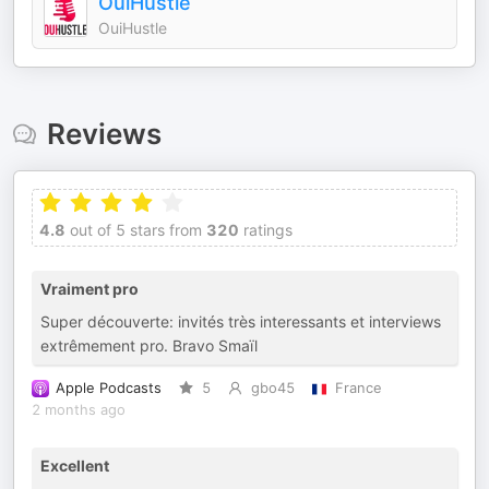
OuiHustle
OuiHustle
Reviews
4.8
out of 5 stars from
320
ratings
Vraiment pro
Super découverte: invités très interessants et interviews
extrêmement pro. Bravo Smaïl
Apple Podcasts
5
gbo45
France
2 months ago
Excellent