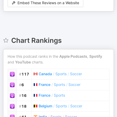
Embed These Reviews on a Website
Chart Rankings
How this podcast ranks in the
Apple Podcasts
,
Spotify
and
YouTube
charts.
Canada
/
Sports
/
Soccer
#
117
France
/
Sports
/
Soccer
#
6
France
/
Sports
#
16
Belgium
/
Sports
/
Soccer
#
18
India
/
Sports
/
Soccer
#
41