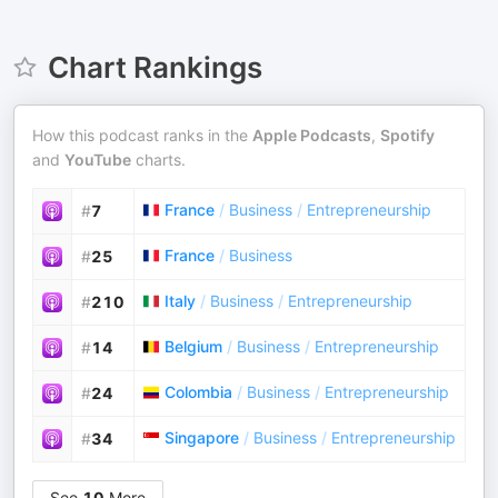
Chart Rankings
How this podcast ranks in the
Apple Podcasts
,
Spotify
and
YouTube
charts.
France
/
Business
/
Entrepreneurship
#
7
France
/
Business
#
25
Italy
/
Business
/
Entrepreneurship
#
210
Belgium
/
Business
/
Entrepreneurship
#
14
Colombia
/
Business
/
Entrepreneurship
#
24
Singapore
/
Business
/
Entrepreneurship
#
34
See
10
More