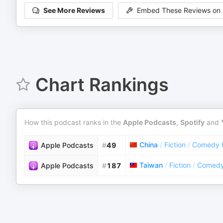
See More Reviews
Embed These Reviews on 
Chart Rankings
How this podcast ranks in the
Apple Podcasts
,
Spotify
and
China
/
Fiction
/
Comedy F
Apple Podcasts
#
49
Taiwan
/
Fiction
/
Comedy 
Apple Podcasts
#
187