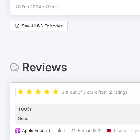
20 Feb 2024
•
29 min
See All
63
Episodes
Reviews
5.0
out of 5 stars from
2
ratings
100分
Good
Apple Podcasts
5
Eathan0329
Taiwan
a ye