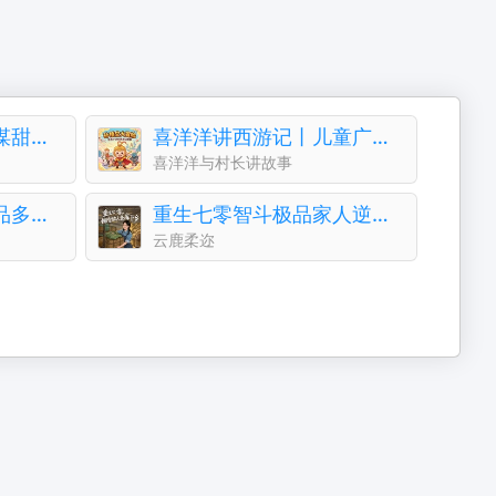
穿越邪医王妃逆袭权谋甜恋并存病弱王爷被治愈停止摆烂
喜洋洋讲西游记丨儿童广播剧丨多角色配音｜给孩子听
喜洋洋与村长讲故事
穿到古代当皇后丨精品多播丨古风言情丨青梅竹马
重生七零智斗极品家人逆袭打脸真千金下乡凭异能创业赚
云鹿柔迩