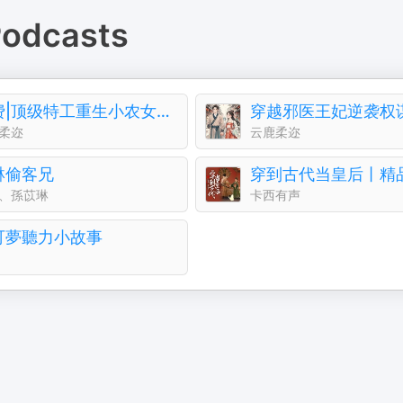
odcasts
免费|顶级特工重生小农女：虐渣逆袭开启苏爽甜宠人生
柔迩
云鹿柔迩
琳偷客兄
、孫苡琳
卡西有声
可夢聽力小故事