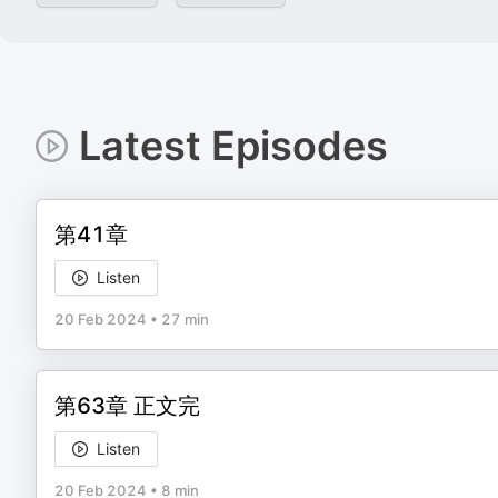
Latest Episodes
第41章
Listen
20 Feb 2024
•
27 min
第63章 正文完
Listen
20 Feb 2024
•
8 min