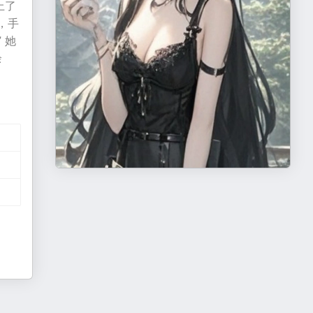
上了
，手
 她
余