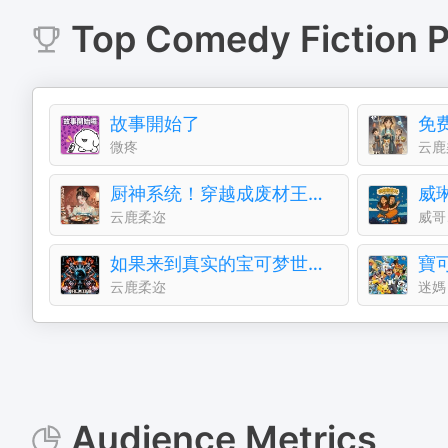
Top
Comedy Fiction
P
故事開始了
微疼
云鹿
厨神系统！穿越成废材王后做美食称霸后宫美男萌宝上钩
威
云鹿柔迩
威哥
如果来到真实的宝可梦世界里，没有系统的话能活下来？
寶
云鹿柔迩
迷媽
Audience Metrics