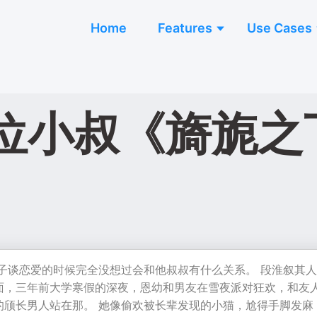
Home
Features
Use Cases
小叔《旖旎之下
侄子谈恋爱的时候完全没想过会和他叔叔有什么关系。 段淮叙其
面，三年前大学寒假的深夜，恩幼和男友在雪夜派对狂欢，和友
的颀长男人站在那。 她像偷欢被长辈发现的小猫，尬得手脚发麻