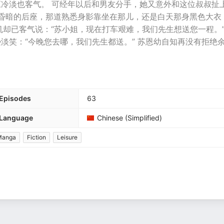
应冷淡也客气。 可经年以后和男友分手，她又意外和这位叔叔扯
线昏暗的后座，那道熟悉身影靠坐在那儿，还是白天那身黑色大衣
却已客气说：“苏小姐，现在打车艰难，我们先生想送您一程。”
逊淡笑：“今晚您去哪，我们先生都送。” 苏恩幼自知再没有拒绝
Episodes
63
Language
Chinese (Simplified)
Manga
Fiction
Leisure