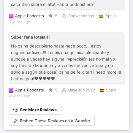
saca libro sobre el ello! Habrá podcast no?
Apple Podcasts
5
Showandostar
Spain
3 years ago
Súper fana totala!!!
No os he descubierto hasta hace poco… estoy
enganchadisima!!! Tenéis una química alucinante y
aunque a veces hay alguna imprecisión (es normal yo
soy fana de Madonna y a veces me vuelvo loca y no
atino a según qué cosa) os he de felicitar! I need more!!!!
I adore you!❤️❤️❤️❤️❤️
Apple Podcasts
5
DaveBCN2012
Spain
4 years ago
See More Reviews
Embed These Reviews on a Website