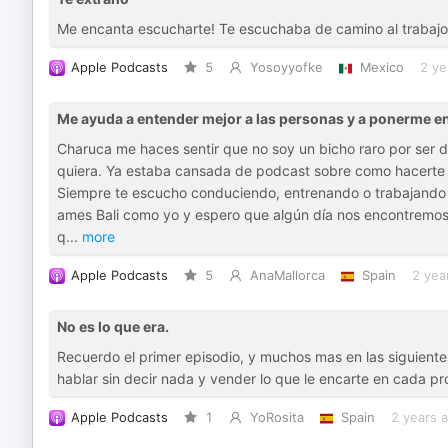
Me encanta escucharte! Te escuchaba de camino al trabajo
Apple Podcasts
5
Yosoyyofke
Mexico
2 ye
Me ayuda a entender mejor a las personas y a ponerme e
Charuca me haces sentir que no soy un bicho raro por ser 
quiera. Ya estaba cansada de podcast sobre como hacerte m
Siempre te escucho conduciendo, entrenando o trabajando 
ames Bali como yo y espero que algún día nos encontremos p
q
...
more
Apple Podcasts
5
AnaMallorca
Spain
2 yea
No es lo que era.
Recuerdo el primer episodio, y muchos mas en las siguiente
hablar sin decir nada y vender lo que le encarte en cada 
Apple Podcasts
1
YoRosita
Spain
2 years 