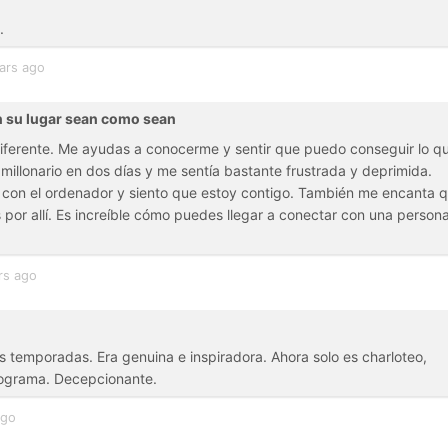
.
ars ago
n su lugar sean como sean
diferente. Me ayudas a conocerme y sentir que puedo conseguir lo q
illonario en dos días y me sentía bastante frustrada y deprimida.
con el ordenador y siento que estoy contigo. También me encanta 
or allí. Es increíble cómo puedes llegar a conectar con una person
rs ago
s temporadas. Era genuina e inspiradora. Ahora solo es charloteo,
programa. Decepcionante.
ago