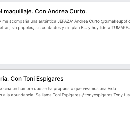
l maquillaje. Con Andrea Curto.
oy me acompaña una auténtica JEFAZA: Andrea Curto @tumakeupofici
trás, sin papeles, sin contactos y sin plan B… y hoy lidera TUMAKE
.
ia. Con Toni Espigares
cocina un hombre que se ha propuesto que vivamos una Vida
s a la abundancia. Se llama Toni Espigares @tonyespigares Tony fus