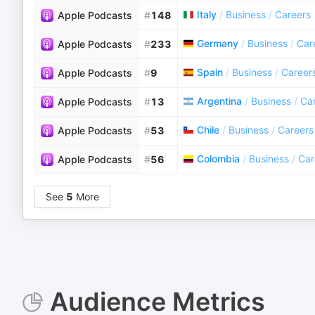
Italy
/
Business
/
Careers
Apple Podcasts
#
148
Germany
/
Business
/
Car
Apple Podcasts
#
233
Spain
/
Business
/
Career
Apple Podcasts
#
9
Argentina
/
Business
/
Ca
Apple Podcasts
#
13
Chile
/
Business
/
Careers
Apple Podcasts
#
53
Colombia
/
Business
/
Car
Apple Podcasts
#
56
See
5
More
Audience Metrics