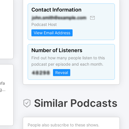
Contact Information
Podcast Host
View Email Address
Number of Listeners
Find out how many people listen to this
podcast per episode and each month.
Reveal
efa
ig
...
Similar Podcasts
People also subscribe to these shows.