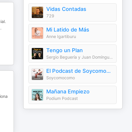
Vidas Contadas
729
al.
..
Mi Latido de Más
Anne Igartiburu
Tengo un Plan
Sergio Beguería y Juan Domínguez
El Podcast de Soycomocomo con Núria Coll
Soycomocomo
Mañana Empiezo
iona
Podium Podcast