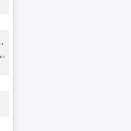
ue
que
a