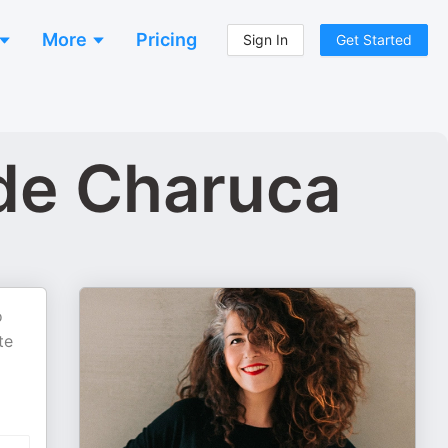
More
Pricing
Sign In
Get Started
 de Charuca
o
te