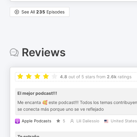
See All
235
Episodes
Reviews
4.8
out of 5 stars from
2.6k
ratings
El mejor podcast!!!
Me encanta 🥰 este podcast!!! Todos los temas contribuyen 
se conecta más porque uno se ve reflejado
Apple Podcasts
5
Lili Daliessio
United States
Te extraño