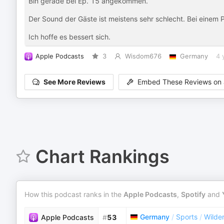
Bin gerade bei Ep. 15 angekommen.
Der Sound der Gäste ist meistens sehr schlecht. Bei einem 
Ich hoffe es bessert sich.
Apple Podcasts
3
Wisdom676
Germany
4 
See More Reviews
Embed These Reviews on 
Chart Rankings
How this podcast ranks in the
Apple Podcasts
,
Spotify
and
Germany
/
Sports
/
Wilde
Apple Podcasts
#
53