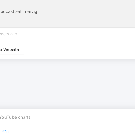
Podcast sehr nervig.
years ago
a Website
YouTube
charts.
rness