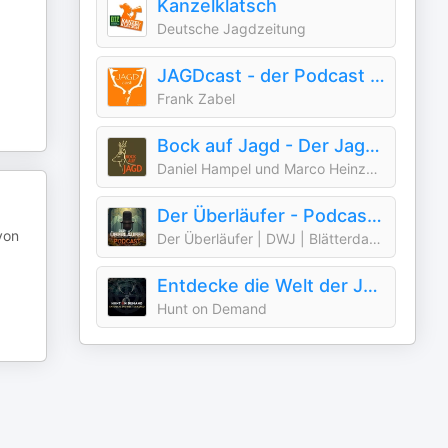
Kanzelklatsch
.
Deutsche Jagdzeitung
JAGDcast - der Podcast für Jäger und andere Naturliebhaber (Jagd)
Frank Zabel
Bock auf Jagd - Der Jagdpodcast
Daniel Hampel und Marco Heinzelmann
Der Überläufer - Podcast I Der DWJ-Cast
von
Der Überläufer | DWJ | Blätterdach GmbH
Entdecke die Welt der Jagd!
Hunt on Demand