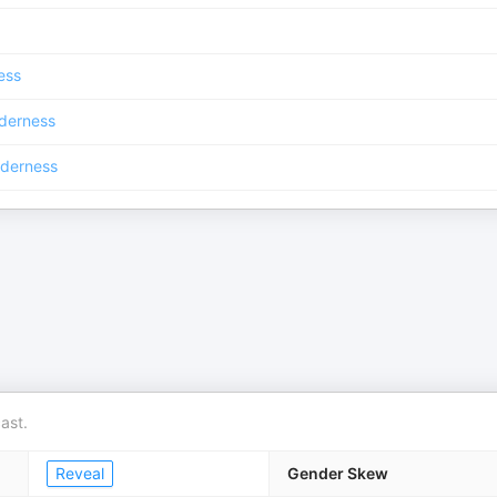
ess
lderness
lderness
ast.
Reveal
Gender Skew