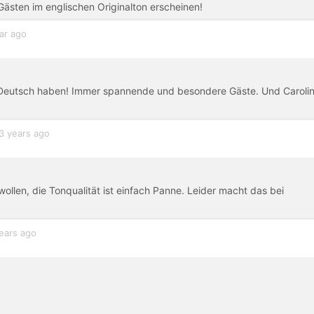
n Gästen im englischen Originalton erscheinen!
ar ago
f Deutsch haben! Immer spannende und besondere Gäste. Und Caroli
3 years ago
len, die Tonqualität ist einfach Panne. Leider macht das bei
ears ago