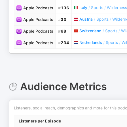
Italy
/
Sports
/
Wilderness
Apple Podcasts
#
136
Austria
/
Sports
/
Wildern
Apple Podcasts
#
33
Switzerland
/
Sports
/
Wi
Apple Podcasts
#
68
Netherlands
/
Sports
/
Wi
Apple Podcasts
#
234
Audience Metrics
Listeners, social reach, demographics and more for this podc
Listeners per Episode