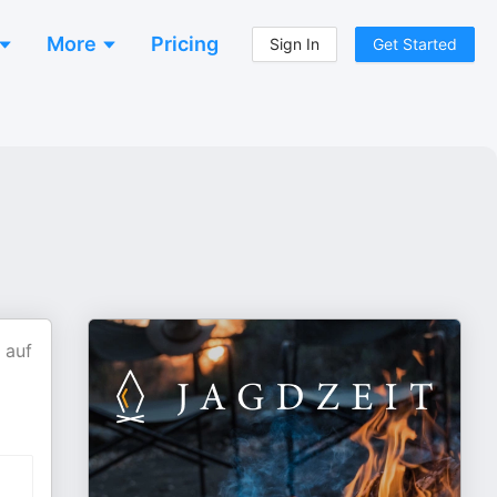
More
Pricing
Sign In
Get Started
 auf