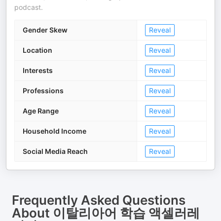
podcast.
Gender Skew
Reveal
Location
Reveal
Interests
Reveal
Professions
Reveal
Age Range
Reveal
Household Income
Reveal
Social Media Reach
Reveal
Frequently Asked Questions
About
이탈리아어 학습 액셀러레