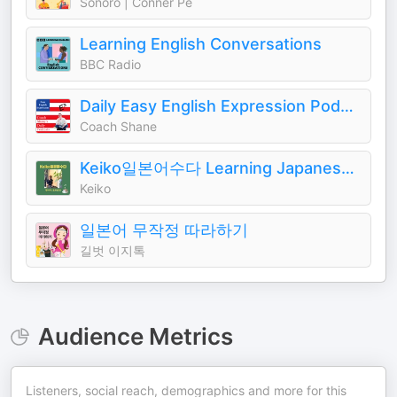
Sonoro | Conner Pe
Learning English Conversations
BBC Radio
Daily Easy English Expression Podcast
Coach Shane
Keiko일본어수다 Learning Japanese in Korean
Keiko
일본어 무작정 따라하기
길벗 이지톡
Audience Metrics
Listeners, social reach, demographics and more for this