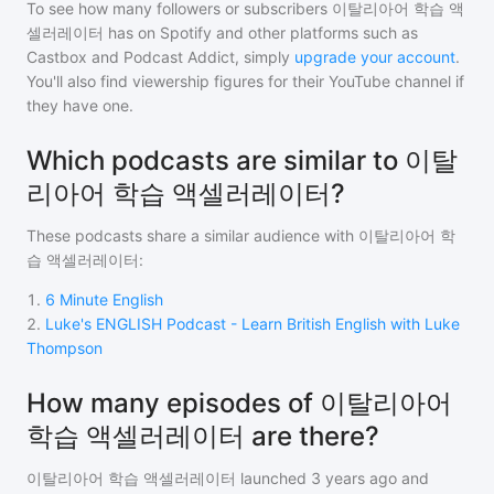
To see how many followers or subscribers
이탈리아어 학습 액
셀러레이터
has on Spotify and other platforms such as
Castbox and Podcast Addict, simply
upgrade your account
.
You'll also find viewership figures for their YouTube channel if
they have one.
Which podcasts are similar to 이탈
리아어 학습 액셀러레이터?
These podcasts share a similar audience with
이탈리아어 학
습 액셀러레이터
:
1
.
6 Minute English
2
.
Luke's ENGLISH Podcast - Learn British English with Luke
Thompson
How many episodes of 이탈리아어
학습 액셀러레이터 are there?
이탈리아어 학습 액셀러레이터
launched 3 years ago and