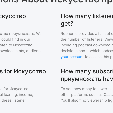
Искусство
How many listen
get?
ство приумножать
. We
Rephonic provides a full set 
 could find in our
the number of listeners. View
sten to
Искусство
including podcast download 
ownload stats, audience
decisions about which podcas
your account
to access this 
s for Искусство
How many subscri
приумножать ha
a for
Искусство
To see how many followers o
cal leaning, income,
other platforms such as Cast
 these listener
You'll also find viewership fi