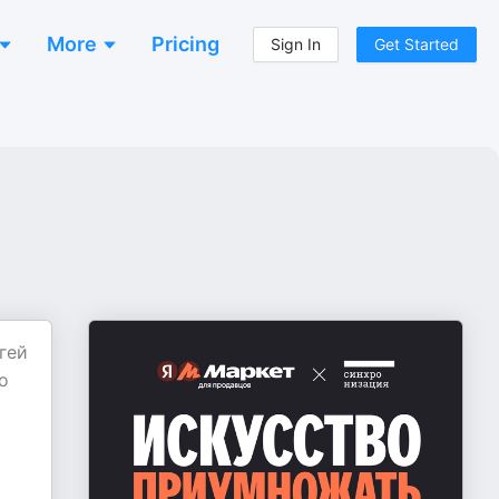
More
Pricing
Sign In
Get Started
гей
о