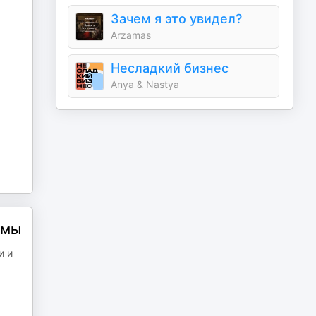
Зачем я это увидел?
Arzamas
Несладкий бизнес
Anya & Nastya
емы
и и