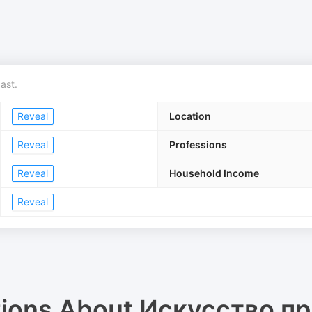
ast.
Reveal
Location
Reveal
Professions
Reveal
Household Income
Reveal
tions About
Искусство п