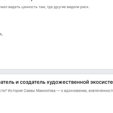
мел видеть ценность там, где другие видели риск.
я,
матель и создатель художественной экосист
есте? История Саввы Мамонтова — о вдохновении, вовлечённост