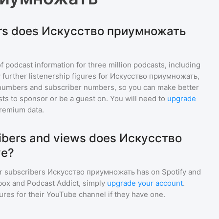
ers does Искусство приумножать
of podcast information for
three million
podcasts, including
 further listenership figures for
Искусство приумножать
,
numbers and subscriber numbers, so you can make better
ts to sponsor or be a guest on. You will need to
upgrade
premium data.
bers and views does Искусство
ve?
r subscribers
Искусство приумножать
has on Spotify and
box and Podcast Addict, simply
upgrade your account
.
gures for their YouTube channel if they have one.