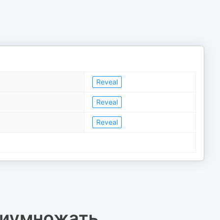
Reveal
Reveal
Reveal
риумножать