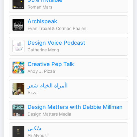
Roman Mars
Archispeak
Evan Troxel & Cormac Phalen
Design Voice Podcast
Catherine Meng
Creative Pep Talk
Andy J. Pizza
اأمراة الخيام شعر
Azza
Design Matters with Debbie Millman
Design Matters Media
سُكنى
Ali Alyousif