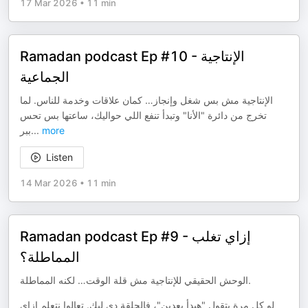
17 Mar 2026
•
11 min
Ramadan podcast Ep #10 - الإنتاجية
الجماعية
الإنتاجية مش بس شغل وإنجاز… كمان علاقات وخدمة للناس. لما
تخرج من دائرة "الأنا" وتبدأ تنفع اللي حواليك، ساعتها بس تحس
ببر
...
more
Listen
14 Mar 2026
•
11 min
Ramadan podcast Ep #9 - إزاي تغلب
المماطلة؟
الوحش الحقيقي للإنتاجية مش قلة الوقت… لكنه المماطلة.
لو كل مرة بتقول "هبدأ بعدين"، فالحلقة دي ليك. تعالوا نتعلم إزاي