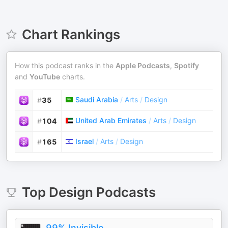
Chart Rankings
How this podcast ranks in the
Apple Podcasts
,
Spotify
and
YouTube
charts.
Saudi Arabia
/
Arts
/
Design
#
35
United Arab Emirates
/
Arts
/
Design
#
104
Israel
/
Arts
/
Design
#
165
Top
Design
Podcasts
99% Invisible