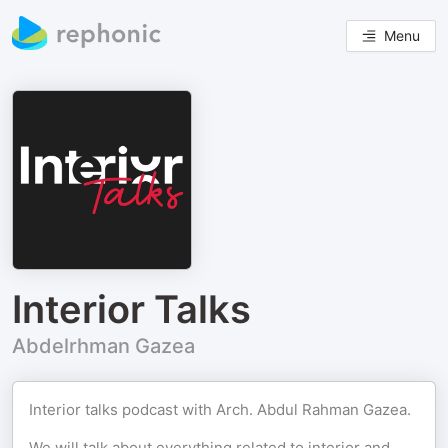
Menu
Interior Talks
Abdelrhman Gazea
Interior talks podcast with Arch. Abdul Rahman Gazea.
We will talk about everything related to interior and