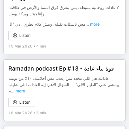
٧ عادات روحانية بسيطة، بس بتفرق فرق السما والأرض في طاقتك
وإنتاجيتك وبركة يومك.
مش تاسكات تقيلة، ومش كلام نظري.. دي "ال
...
more
Listen
19 Mar 2026
•
4 min
Ramadan podcast Ep #13 - قوة بناء عادة
عاداتك هي اللي بتحدد مين إنت.. مش أحلامك. ٤٠٪ من يومك
بيمشي على "الطيار الآلي" — السؤال الأهم: إيه العادات اللي شايلها
م
...
more
Listen
18 Mar 2026
•
5 min