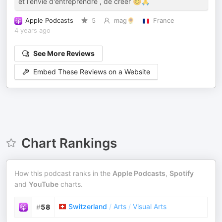
et l'envie d'entreprendre , de créer 😊🙏
Apple Podcasts
5
mag🌻
France
4 years ago
See More Reviews
Embed These Reviews on a Website
Chart Rankings
How this podcast ranks in the
Apple Podcasts
,
Spotify
and
YouTube
charts.
Switzerland
/
Arts
/
Visual Arts
#
58