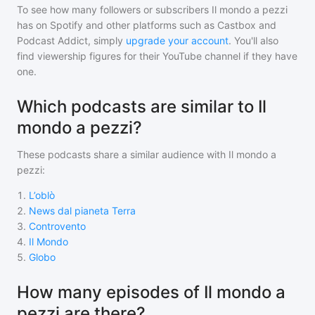
To see how many followers or subscribers
Il mondo a pezzi
has on Spotify and other platforms such as Castbox and
Podcast Addict, simply
upgrade your account
. You'll also
find viewership figures for their YouTube channel if they have
one.
Which podcasts are similar to Il
mondo a pezzi?
These podcasts share a similar audience with
Il mondo a
pezzi
:
1
.
L’oblò
2
.
News dal pianeta Terra
3
.
Controvento
4
.
Il Mondo
5
.
Globo
How many episodes of Il mondo a
pezzi are there?