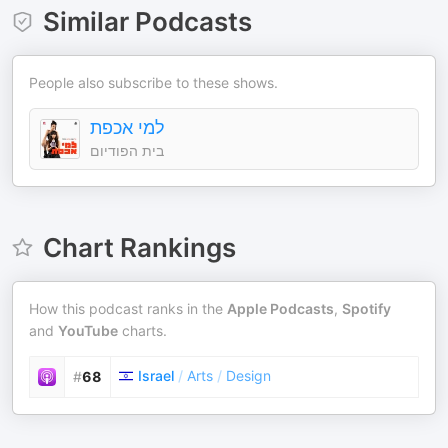
Similar Podcasts
People also subscribe to these shows.
למי אכפת
בית הפודיום
Chart Rankings
How this podcast ranks in the
Apple Podcasts
,
Spotify
and
YouTube
charts.
Israel
/
Arts
/
Design
#
68