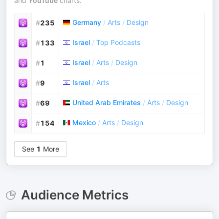
and
YouTube
charts.
Germany
/
Arts
/
Design
#
235
Israel
/
Top Podcasts
#
133
Israel
/
Arts
/
Design
#
1
Israel
/
Arts
#
9
United Arab Emirates
/
Arts
/
Design
#
69
Mexico
/
Arts
/
Design
#
154
See
1
More
Audience Metrics