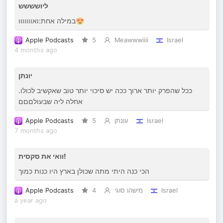
ליושששש
במילה אחת:ואווווווו😍
Apple Podcasts
5
Meawwwiiii
Israel
4 months ago
יונתן
ככל שהפרק יותר ארוך ככה יש סיכוי יותר טוב שאקשיב לכולו.
אחלה ליה שבעולםםם
Apple Podcasts
5
עונתן
Israel
7 months ago
וואי את סקסית!
הכי כנה היתי מתה שכולן בארץ היו כנות כמוך
Apple Podcasts
4
מישהו סוגי
Israel
a year ago