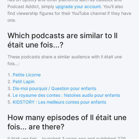
Podcast Addict, simply
upgrade your account
. You'll also
find viewership figures for their YouTube channel if they have
one.
Which podcasts are similar to Il
était une fois...?
These podcasts share a similar audience with
Il était une
fois...
:
1
.
Petite Licorne
2
.
Petit Lapin
3
.
Dis-moi pourquoi / Question pour enfants
4
.
Le royaume des contes : histoires audio pour enfants
5
.
KIDSTORY : Les meilleurs contes pour enfants
How many episodes of Il était une
fois... are there?
Il était une fois...
launched 3 years ago and
published
279