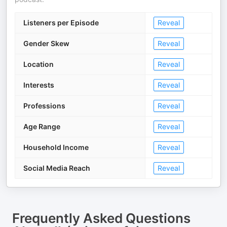
Listeners per Episode
Reveal
Gender Skew
Reveal
Location
Reveal
Interests
Reveal
Professions
Reveal
Age Range
Reveal
Household Income
Reveal
Social Media Reach
Reveal
Frequently Asked Questions