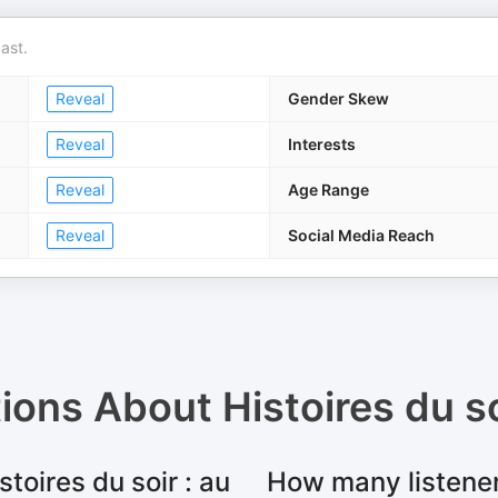
ast.
Reveal
Gender Skew
Reveal
Interests
Reveal
Age Range
Reveal
Social Media Reach
tions About
Histoires du so
toires du soir : au
How many listeners