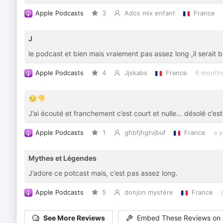
Apple Podcasts
3
Ados mix enfant
France
J
le podcast et bien mais vraiement pas assez long ,il serait bien
Apple Podcasts
4
Jjskabs
France
6 month
😒👎
J’ai écouté et franchement c’est court et nulle… désolé c’es
Apple Podcasts
1
ghbfjhgtvjbuf
France
a 
Mythes et Légendes
J’adore ce potcast mais, c’est pas assez long.
Apple Podcasts
5
donjon mystère
France
See More Reviews
Embed These Reviews on 