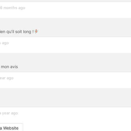
6 months ago
 qu’il soit long !🧚🏽
s ago
t mon avis
year ago
a year ago
a Website