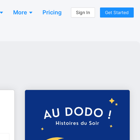
More
Pricing
Sign In
Get Started