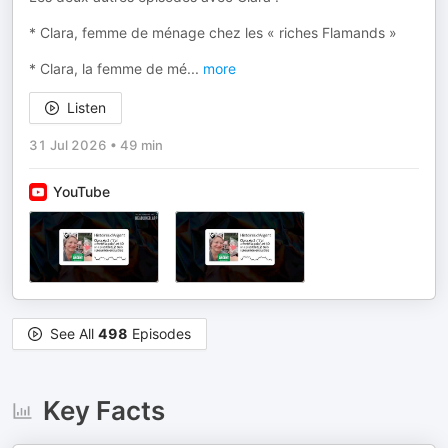
* Clara, femme de ménage chez les « riches Flamands »
* Clara, la femme de mé
...
more
Listen
31 Jul 2026
•
49 min
YouTube
See All
498
Episodes
Key Facts