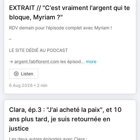
EXTRAIT // "C'est vraiment l'argent qui te
bloque, Myriam ?"
RDV demain pour l'épisode complet avec Myriam !
–
LE SITE DÉDIÉ AU PODCAST
→
argent.fabflorent.com
les épisod
...
more
Listen
6 Aug 2026
•
2 min
Clara, ép.3 : "J'ai acheté la paix", et 10
ans plus tard, je suis retournée en
justice
Les deux autres épisodes avec Clara :