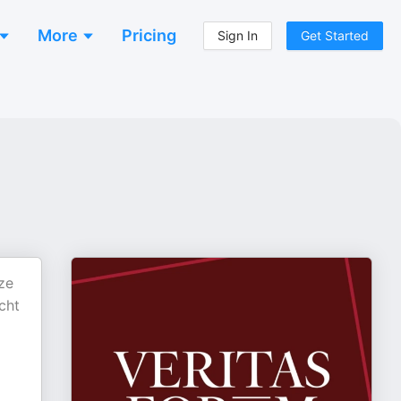
More
Pricing
Sign In
Get Started
ze
cht