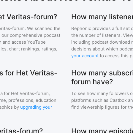
et Veritas-forum?
How many listener
eritas-forum
. We scanned the
Rephonic provides a full set 
 in our comprehensive podcast
the number of listeners. View
m
and access YouTube
including podcast download 
s, chart rankings, ratings,
decisions about which podcas
your account
to access this 
 for Het Veritas-
How many subscri
forum have?
a for
Het Veritas-forum
,
To see how many followers o
ome, professions, education
platforms such as Castbox an
aphics by
upgrading your
find viewership figures for t
eritas-forum?
How many episodes