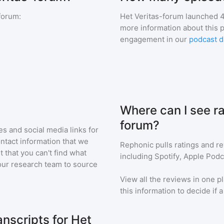
-forum
:
Het Veritas-forum
launched 4
more information about this 
engagement in our
podcast d
?
Where can I see ra
forum?
s and social media links for
ontact information that we
Rephonic pulls ratings and r
t that you can't find what
including Spotify, Apple Podc
our research team to source
View all the reviews in one pl
this information to decide if 
nscripts for Het