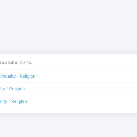
YouTube
charts.
rituality
/
Religion
ity
/
Religion
ality
/
Religion