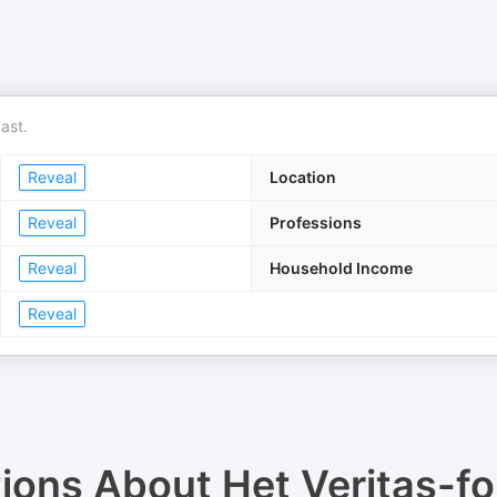
ast.
Reveal
Location
Reveal
Professions
Reveal
Household Income
Reveal
tions About
Het Veritas-f