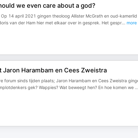
should we even care about a god?
n? Op 14 april 2021 gingen theoloog Allister McGrath en oud-kamerlid
oris van der Ham hier met elkaar over in gesprek. Het gespr
...
more
et Jaron Harambam en Cees Zweistra
ive forum sinds tijden plaats; Jaron Harambam en Cees Zweistra ging
 complotdenkers gek? Wappies? Wat beweegt hen? En hoe komen we
..