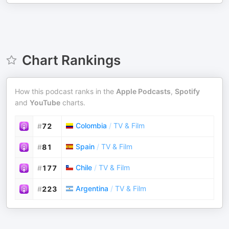
Chart Rankings
How this podcast ranks in the
Apple Podcasts
,
Spotify
and
YouTube
charts.
Colombia
/
TV & Film
#
72
Spain
/
TV & Film
#
81
Chile
/
TV & Film
#
177
Argentina
/
TV & Film
#
223