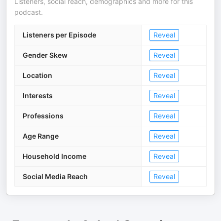
Listeners, social reach, demographics and more for this
podcast.
Listeners per Episode
Reveal
Gender Skew
Reveal
Location
Reveal
Interests
Reveal
Professions
Reveal
Age Range
Reveal
Household Income
Reveal
Social Media Reach
Reveal