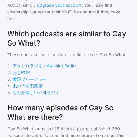
Addict, simply
upgrade your account
. You'll also find
viewership figures for their YouTube channel if they have
one.
Which podcasts are similar to Gay
So What?
These podcasts share a similar audience with
Gay So What
:
1
.
アタシロラジオ／Atashiro Radio
2
.
おじPOP
3
.
黄昏ブルーアワー
4
.
坂の下の喫茶店
5
.
なんか欲しい不純ラジオ
How many episodes of Gay So
What are there?
Gay So What
launched 15 years ago and
published
350
episodes to date. You can find more information about this