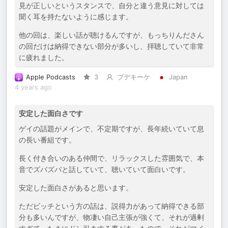
見が正しいというスタンスで、自分と違う意見に対しては
聞く耳を持たないように感じます。
他の回は、楽しい話が聴けるんですが、もっちりんださん
の回だけは納得できない部分が多いし、拝聴していて非常
に疲れました。
Apple Podcasts
3
ブデキーケ
Japan
4 years ago
安定した面白さです
ゲイの話題がメインで、不定期ですが、長年続いていて息
の長い番組です。
長く付き合いのある仲間で、リラックスした雰囲気で、本
音でズバズバと話していて、聴いていて面白いです。
安定した面白さがあると思います。
ただビッチという方の話は、説得力があって納得できる部
分も多いんですが、物凄い自己主張が強くて、それが過剰