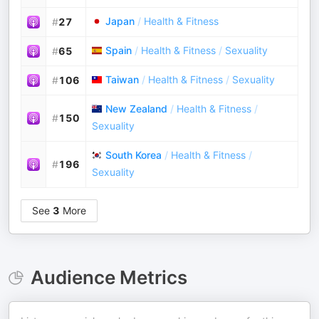
Japan
/
Health & Fitness
#
27
Spain
/
Health & Fitness
/
Sexuality
#
65
Taiwan
/
Health & Fitness
/
Sexuality
#
106
New Zealand
/
Health & Fitness
/
#
150
Sexuality
South Korea
/
Health & Fitness
/
#
196
Sexuality
See
3
More
Audience Metrics