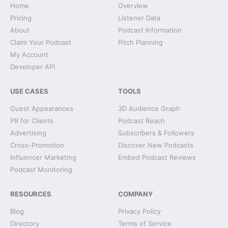
Home
Overview
Pricing
Listener Data
About
Podcast Information
Claim Your Podcast
Pitch Planning
My Account
Developer API
USE CASES
TOOLS
Guest Appearances
3D Audience Graph
PR for Clients
Podcast Reach
Advertising
Subscribers & Followers
Cross-Promotion
Discover New Podcasts
Influencer Marketing
Embed Podcast Reviews
Podcast Monitoring
RESOURCES
COMPANY
Blog
Privacy Policy
Directory
Terms of Service