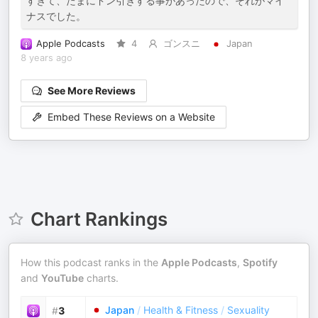
すぎて、たまにドン引きする事があったので、それがマイ
ナスでした。
Apple Podcasts
4
ゴンスニ
Japan
8 years ago
See More Reviews
Embed These Reviews on a Website
Chart Rankings
How this podcast ranks in the
Apple Podcasts
,
Spotify
and
YouTube
charts.
Japan
/
Health & Fitness
/
Sexuality
#
3