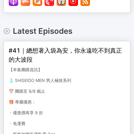
Latest Episodes
#41｜總想著入袋為安，你永遠吃不到真正
的大波段
【本集團購資訊】
🧴 SHISEIDO MEN 男人極致系列
📅 團購至 8/8 截止
🎁 專屬優惠：
・優惠價再享 9 折
・免運費