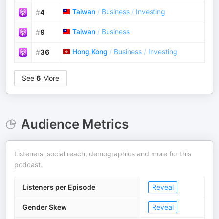
Taiwan
/
Business
/
Investing
#
4
Taiwan
/
Business
#
9
Hong Kong
/
Business
/
Investing
#
36
See
6
More
Audience Metrics
Listeners, social reach, demographics and more for this
podcast.
Listeners per Episode
Reveal
Gender Skew
Reveal