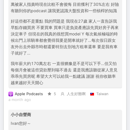
萬被家人指責時現在比較不會後悔 目前獲利了30%左右 好險
有聽到你的podcast 讓我更認識大盤投資和一些槓桿的知識
好這些都不是重點 我的問題是 我現在27歲 家人一直告訴我
早點存錢買房 不要買車 買車只是負資產應該先買好房子再來
決定車子 但現在的我真的很想買model Y 每次氣候極端的時
候出門上班騎車都會覺得我要是開車就好了…每次假日跟女
友外出去外縣市時都還要特別去別地方租車還車 要是我有車
子就好了…
我年薪大約170萬左右 一直很猶豫是不是可以下手…但又怕
每個月會被這些貸款壓到喘不過去 還是我應該聽從家人意見
乖乖先買房呢 希望大大可以給我一點建議 謝謝 祝你收聽率
越來越好天天開心
Apple Podcasts
5
人生好難啊
Taiwan
a month ago
小小自營商
Ivan您好～