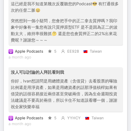
這已經是我不知道第幾次反覆聽您的Podcast😎 有打通很多
次的任督二脈😆
突然想到一個小疑問，您會把手中的正二拿去質押嗎？我印
象中好像有一集您有說只質押原型ETF 是不是因為正二的波
動太大，維持率很難抓🤔 還是您也會質押正二的2%出來花
費呢？謝謝您～～～
Apple Podcasts
5
EE928
Taiwan
a month ago
沒人可以討論的人拜託看到我
你好，Ivan想請問是用總體資產（含借貸）去看股票的曝險
比例還是用淨資產，如果是用總資產的話那淨值槓桿如果有
借貸的話很容易接近兩倍甚至突破兩倍，因為生命週期投資
法建議是不要高於兩倍，所以卡住不知道該看哪一個，謝謝
祝全家快樂幸福
Apple Podcasts
5
YYHCY
Taiwan
a month ago