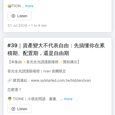
📦TION
...
more
Listen
31 Jul 2026
•
1 hr 4 min
#39｜資產變大不代表自由：先搞懂你在累
積期、配置期，還是自由期
【本集由✨喜光全光譜護眼檯燈✨贊助播出】
喜光全光譜護眼檯燈｜Ivan 首團限定
🔗 購買連結：
www.sylstarled.com.tw/hidden/ivan
怎麼選？
👦 TIONE｜小朋友閱讀、畫畫、
...
more
Listen