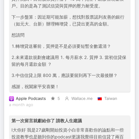
戶。目的是為了測試信貸與質押的壓力耐受度。
下一步盤算：因近期可能加薪，想找對股票認列友善的銀行
（如元大、台新）辦理轉增貸，已貸出更高的金額。
想請問
1.轉增貸送審前，質押是不是必須要短暫全數還清？
2.未來還款規劃會建議用 1. 每月薪水 2. 質押 3. 當初信貸保
留的每月還款金額 ？
3.中信信貸上限 800 萬，應該要留到再下一次最後辦？
感謝，祝闔家平安喜樂！
Apple Podcasts
5
Wallace.me
Taiwan
a month ago
第一次留言就獻給你了 請教人生建議
I大你好 我是27歲剛開始投資小白非常喜歡你的論點和一些
投資教學也是聽到你的podcast更讓我覺得目前信貸了兩百