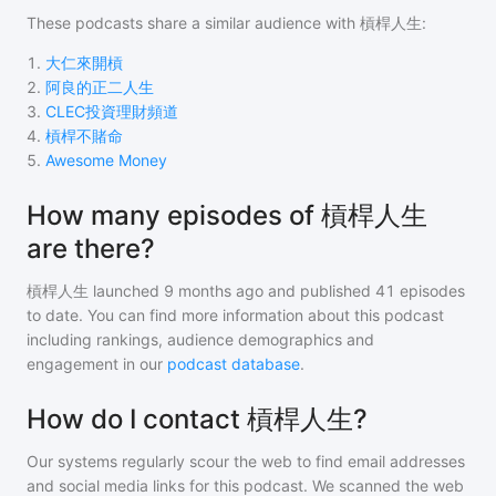
These podcasts share a similar audience with
槓桿人生
:
1
.
大仁來開槓
2
.
阿良的正二人生
3
.
CLEC投資理財頻道
4
.
槓桿不賭命
5
.
Awesome Money
How many episodes of 槓桿人生
are there?
槓桿人生
launched 9 months ago and
published
41
episodes
to date. You can find more information about this podcast
including rankings, audience demographics and
engagement in our
podcast database
.
How do I contact 槓桿人生?
Our systems regularly scour the web to find email addresses
and social media links for this podcast. We scanned the web