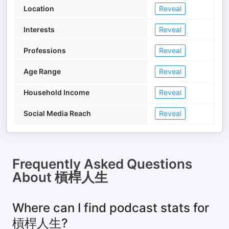
Location
Reveal
Interests
Reveal
Professions
Reveal
Age Range
Reveal
Household Income
Reveal
Social Media Reach
Reveal
Frequently Asked Questions
About
槓桿人生
Where can I find podcast stats for
槓桿人生?