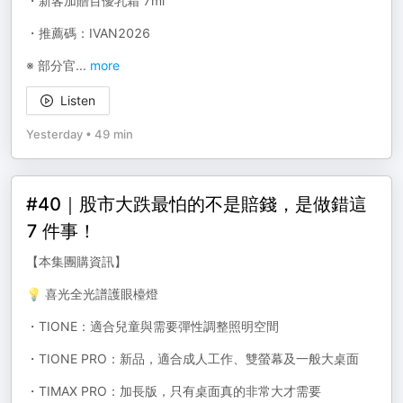
・新客加贈百優乳霜 7ml
・推薦碼：IVAN2026
※ 部分官
...
more
Listen
Yesterday
•
49 min
#40｜股市大跌最怕的不是賠錢，是做錯這
7 件事！
【本集團購資訊】
💡 喜光全光譜護眼檯燈
・TIONE：適合兒童與需要彈性調整照明空間
・TIONE PRO：新品，適合成人工作、雙螢幕及一般大桌面
・TIMAX PRO：加長版，只有桌面真的非常大才需要