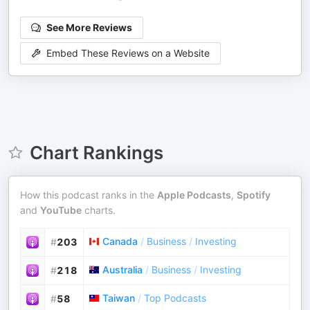
See More Reviews
Embed These Reviews on a Website
Chart Rankings
How this podcast ranks in the
Apple Podcasts
,
Spotify
and
YouTube
charts.
Canada
/
Business
/
Investing
#
203
Australia
/
Business
/
Investing
#
218
Taiwan
/
Top Podcasts
#
58