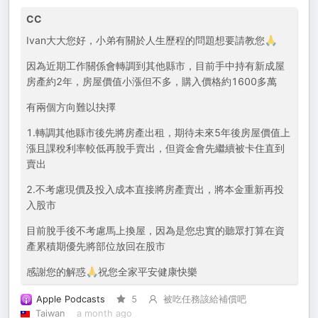
CC
Ivan大大您好，小弟有關於人生歷程的問題想要請教您🙏
因為近期工作關係會轉調到其他縣市，目前手中持有新成屋
房產約2年，房屋價值小漲但不多，購入價格約1600多萬
有兩個方向難以抉擇
1.轉調其他縣市後先將房產出租，期待未來5年後房屋價值上
漲且課稅利率較低再脫手賣出，但資金會先繼續被卡住直到
賣出
2.不考慮現價及投入成本直接將房產賣出，將本金重新再投
入股市
目前脫手後不考慮馬上換屋，因為是您忠實的聽眾打算在資
產累積期優先將部位放回在股市
感謝您的解惑🙏祝您全家平安健康快樂
Apple Podcasts
5
被吃任務該給補償吧
Taiwan
a month ago