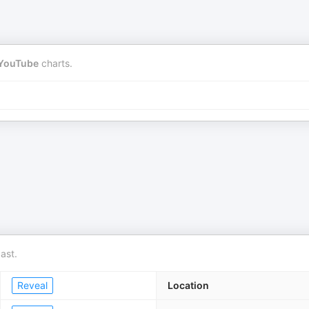
YouTube
charts.
ast.
Reveal
Location