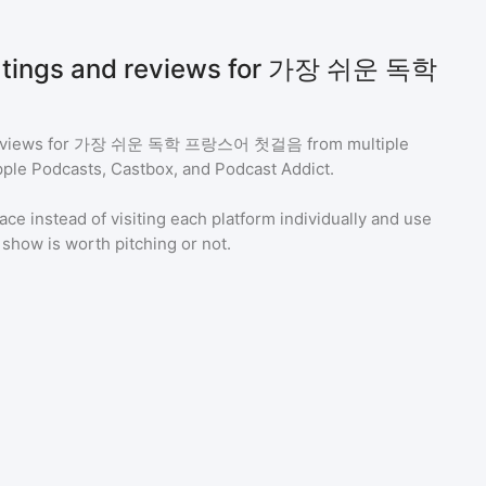
ratings and reviews for 가장 쉬운 독학
eviews for
가장 쉬운 독학 프랑스어 첫걸음
from multiple
pple Podcasts, Castbox, and Podcast Addict.
ace instead of visiting each platform individually and use
a show is worth pitching or not.