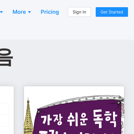
More
Pricing
Sign In
Get Started
음