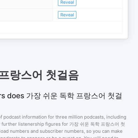
Reveal
Reveal
 프랑스어 첫걸음
eners does 가장 쉬운 독학 프랑스어 첫걸
of podcast information for
three million
podcasts, including
 further listenership figures for
가장 쉬운 독학 프랑스어 첫
nload numbers and subscriber numbers, so you can make