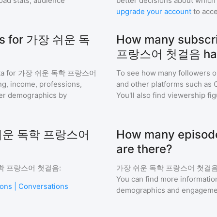
ad stats, audience
better decisions about which 
upgrade your account
to acce
ics for 가장 쉬운 독
How many subscr
프랑스어 첫걸음 ha
a for
가장 쉬운 독학 프랑스어
To see how many followers o
ing, income, professions,
and other platforms such as 
ener demographics by
You'll also find viewership fi
 가장 쉬운 독학 프랑스어
How many epis
are there?
학 프랑스어 첫걸음
:
가장 쉬운 독학 프랑스어 첫걸
You can find more informatio
ions | Conversations
demographics and engageme