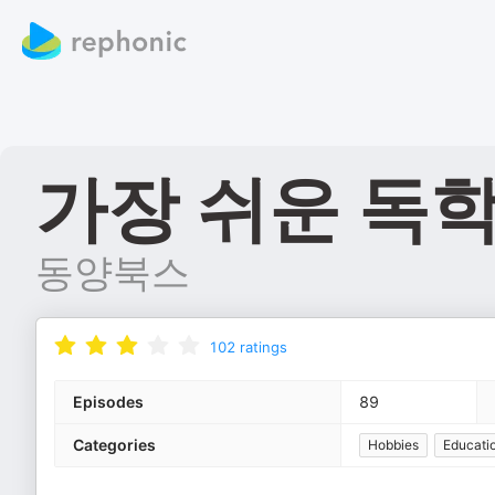
가장 쉬운 독
동양북스
102
ratings
Episodes
89
Categories
Hobbies
Educati