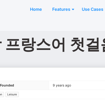
Home
Features
Use Cases
학 프랑스어 첫걸
Founded
9 years ago
on
Leisure