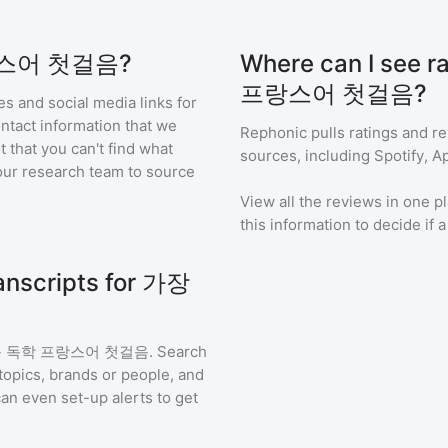
프랑스어 첫걸음?
Where can I see 
프랑스어 첫걸음?
s and social media links for
ontact information that we
Rephonic pulls ratings and r
t that you can't find what
sources, including Spotify, A
our research team to source
View all the reviews in one pl
this information to decide if 
anscripts for 가장
운 독학 프랑스어 첫걸음
. Search
topics, brands or people, and
 can even set-up alerts to get