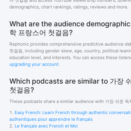
어 첫걸음
and access YouTube viewership numbers, downlo
demographics, chart rankings, ratings, reviews and more.
What are the audience demograph
학 프랑스어 첫걸음?
Rephonic provides comprehensive predictive audience dat
첫걸음
, including gender skew, age, country, political lean
education level, and interests. You can access these list
upgrading your account
.
Which podcasts are similar to
첫걸음?
These podcasts share a similar audience with
가장 쉬운 독
1
.
Easy French: Learn French through authentic conversat
authentiques pour apprendre le français
2
.
Le français avec French et Moi