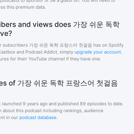
podcasts to sponsor or be a guest on. You will need to
ss this premium data.
ibers and views does 가장 쉬운 독학
ve?
r subscribers
가장 쉬운 독학 프랑스어 첫걸음
has on Spotify
Castbox and Podcast Addict, simply
upgrade your account
.
gures for their YouTube channel if they have one.
odes of 가장 쉬운 독학 프랑스어 첫걸음
음
launched 9 years ago and
published
89
episodes to date.
n about this podcast including rankings, audience
nt in our
podcast database
.