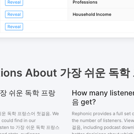
Reveal
Professions
Reveal
Household Income
Reveal
tions About
가장 쉬운 독학
for 가장 쉬운 독학 프랑
How many list
음 get?
쉬운 독학 프랑스어 첫걸음
. We
Rephonic provides a full set 
 could find in our
the number of listeners. View
sten to
가장 쉬운 독학 프랑스
걸음
, including podcast dow