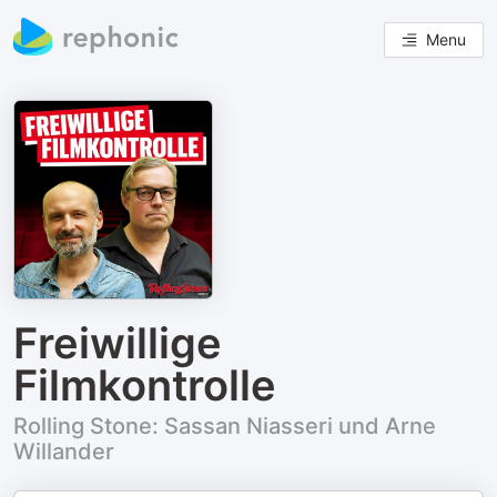
Menu
Freiwillige
Filmkontrolle
Rolling Stone: Sassan Niasseri und Arne
Willander