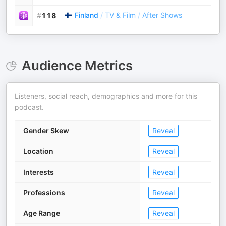
Finland
/
TV & Film
/
After Shows
#
118
Audience Metrics
Listeners, social reach, demographics and more for this
podcast.
Gender Skew
Reveal
Location
Reveal
Interests
Reveal
Professions
Reveal
Age Range
Reveal