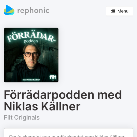
Menu
Förrädarpodden med
Niklas Källner
Filt Originals
Om falskspelet och mindfuckandet som Niklas Källner