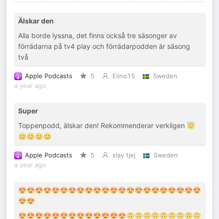
Älskar den
Alla borde lyssna, det finns också tre säsonger av
förrädarna på tv4 play och förrädarpodden är säsong
två
Apple Podcasts
5
Elino15
Sweden
a year ago
Super
Toppenpodd, älskar den! Rekommenderar verkligen 😇
😊😊😊😊
Apple Podcasts
5
slay tjej
Sweden
a year ago
😍😍😍😍😍😍😍😍😍😍😍😍😍😍😍😍😍😍😍😍😍😍
😍😍
😍😍😍😍😍😍😍😍😍😍😍😍😍🙃🙃🙃🙃🙃🙃🙃🙃🙃