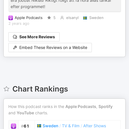
Bra jobbat Niklas! Riktigt roligt att få höra allas tankar
efter programmet!
Apple Podcasts
5
elsanyl
Sweden
2 years ago
See More Reviews
Embed These Reviews on a Website
Chart Rankings
How this podcast ranks in the
Apple Podcasts
,
Spotify
and
YouTube
charts.
Sweden
/
TV & Film
/
After Shows
#
61