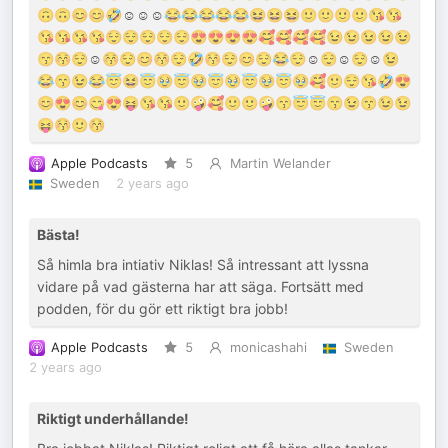
🙃🙃😊😊🤣☺️☺️☺️😂😂😂😂😂😆😆😆🙂🙂🙂🙂😘😘
😘😘😘😘😌😌😌😌😌😍😍😍😍🥰🥰🥰🥰😉😉😉😉😉
😙😚😌☺️😚😌😊😚😌🤣😚😌😊😌😂😌☺️😌☺️😌☺️😉
😂😙😉😂😇😆😇🥹😇🥹😇🥹😇🥹😇🥹🥰🙂😌😘🤣😍
😊😍😊😋😍😝😘😘🙂🤪🥰🙂🙂🤪😙😇😇😙😉😙😉😉
😝😚🙂😚
Apple Podcasts
5
Martin Welander
Sweden
2 years ago
Bästa!
Så himla bra intiativ Niklas! Så intressant att lyssna
vidare på vad gästerna har att säga. Fortsätt med
podden, för du gör ett riktigt bra jobb!
Apple Podcasts
5
monicashahi
Sweden
2 years ago
Riktigt underhållande!