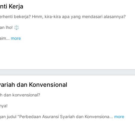
nti Kerja
rhenti bekerja? Hmm, kira-kira apa yang mendasari alasannya?
an lho! ⚖️
aim
...
more
yariah dan Konvensional
h dan konvensional?
nya!
an judul "Perbedaan Asuransi Syariah dan Konvensiona
...
more