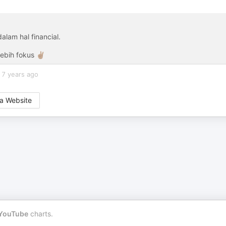
lam hal financial.
ebih fokus ✌🏽
7 years ago
a Website
YouTube
charts.