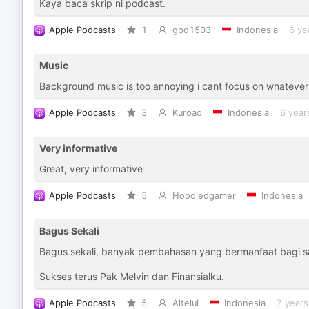
Kaya baca skrip ni podcast.
Apple Podcasts
1
gpd1503
Indonesia
6 ye
Music
Background music is too annoying i cant focus on whatever
Apple Podcasts
3
Kuroao
Indonesia
6 year
Very informative
Great, very informative
Apple Podcasts
5
Hoodiedgamer
Indonesia
Bagus Sekali
Bagus sekali, banyak pembahasan yang bermanfaat bagi s
Sukses terus Pak Melvin dan Finansialku.
Apple Podcasts
5
Altelul
Indonesia
7 years