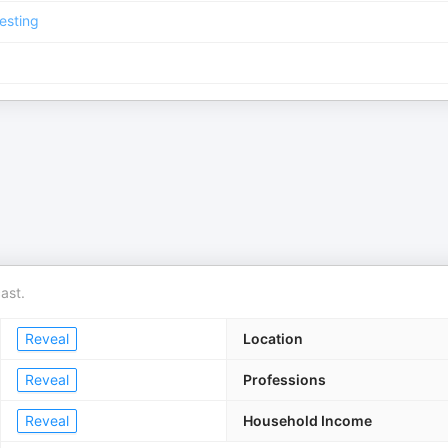
esting
ast.
Reveal
Location
Reveal
Professions
Reveal
Household Income