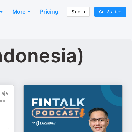
More
Pricing
Sign In
Get Started
ndonesia)
 aja
am!