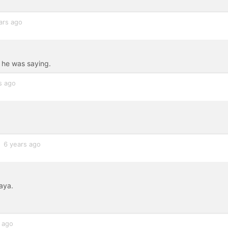
ars ago
 he was saying.
s ago
6 years ago
aya.
 ago