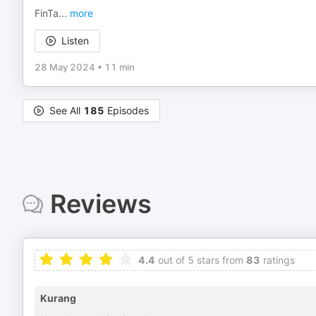
FinTa
...
more
Listen
28 May 2024
•
11 min
See All
185
Episodes
Reviews
4.4
out of 5 stars from
83
ratings
Kurang